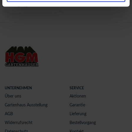
Holzgarage. Achten Sie
beim Kauf darauf, dass
das Holz imprägniert ist,
damit es vor allen
Wettereinflüssen
geschützt ist. Prüfen Sie
es zudem regelmäßig auf
Schäden.
UNTERNEHMEN
SERVICE
Über uns
Aktionen
Gartenhaus Ausstellung
Garantie
AGB
Lieferung
Widerrufsrecht
Bestellvorgang
Datenschutz
Kontakt