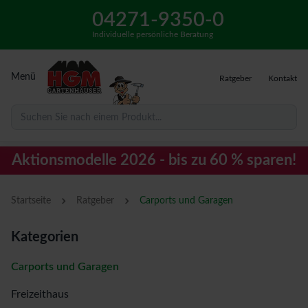
04271-9350-0
Individuelle persönliche Beratung
Menü
Ratgeber
Kontakt
Suchen Sie nach einem Produkt...
Aktionsmodelle 2026 - bis zu 60 % sparen!
›
›
Startseite
Ratgeber
Carports und Garagen
Kategorien
Carports und Garagen
Freizeithaus