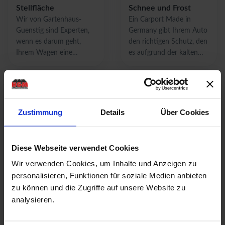
Stellfläche
Schnee und Frost
Wir von Gartenhaus-
Ein Carport Made in
Guenstig sind Experten,
Germany gibt Ihrem Auto
wenn es darum geht,
den richtigen Schutz, den
Ihrem Wagen eine
es aufgrund der kalten
schützende Stellfläche in
Temperaturen und
Form einer passenden
widrigen Niederschlägen
Garage aus Holz zu
im Winter benötigt.
bieten.
Prüfen Sie dabei stets den
Zustand des Holzes und
Zustimmung
Details
Über Cookies
nehmen Sie
Schutzmaßnahmen vor.
Diese Webseite verwendet Cookies
Wir verwenden Cookies, um Inhalte und Anzeigen zu
Carport mit
Carport oder Garage?
personalisieren, Funktionen für soziale Medien anbieten
Gartenhaus:
Bei uns erhalten Sie
zu können und die Zugriffe auf unsere Website zu
praktischer
beides
analysieren.
Unterstand für Ihr
Sie suchen eine echte
Alternative zur Massiv-
Auto