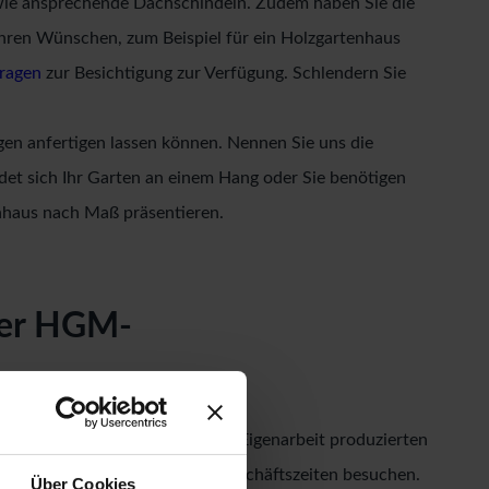
e ansprechende Dachschindeln. Zudem haben Sie die
 Ihren Wünschen, zum Beispiel für ein Holzgartenhaus
ragen
zur Besichtigung zur Verfügung. Schlendern Sie
ngen anfertigen lassen können. Nennen Sie uns die
et sich Ihr Garten an einem Hang oder Sie benötigen
nhaus nach Maß präsentieren.
 der HGM-
erschiedene Modelle unserer in Eigenarbeit produzierten
en Sie jederzeit zu unseren Geschäftszeiten besuchen.
Über Cookies