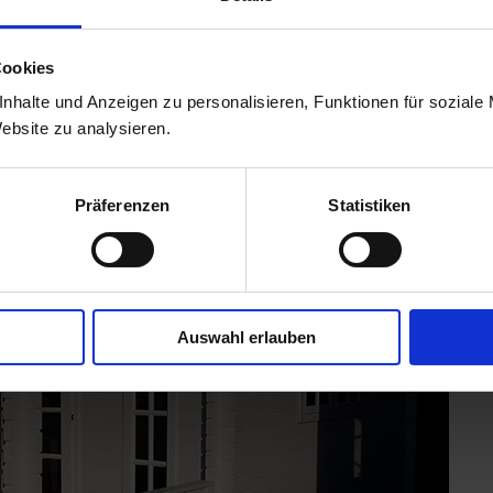
ir gehen bei Ihrem Besuch bereits konkret auf Ihre Vorstellunge
tenhaus
,
Freizeithaus
oder
Gartenpavillon
. Verschaffen Sie sich 
Cookies
rendem Know-how. Wir freuen uns auf Ihren Besuch!
nhalte und Anzeigen zu personalisieren, Funktionen für soziale
Website zu analysieren.
Präferenzen
Statistiken
Auswahl erlauben