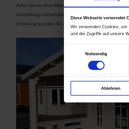
Teilen Sie uns Ihre Wünsche gerne schon vorab mit und w
Ausstellung und beraten Sie auf dem Weg zu Ihrem
Gar
Diese Webseite verwendet 
Erfahrung aus über 40 Jahren und dem daraus resultie
Wir verwenden Cookies, um I
und die Zugriffe auf unsere 
Einwilligungsauswahl
Notwendig
Ablehnen