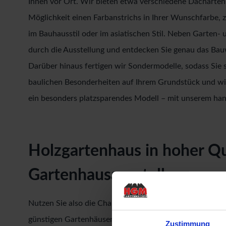
Ihnen vor Ort. Wir bieten etwa verschiedene Dacharte
Möglichkeit einen Farbanstrichs in Ihrer Wunschfarbe, 
im Bauhausstil oder im asiatischen Stil. Neben Garten- 
durch die Ausstellung und entdecken Sie genau das Bauw
Darüber hinaus fertigen wir Sondermodelle, sodass Sie s
baulichen Besonderheiten auf Ihrem Grundstück und wir
ein besonders platzsparendes Modell – mit unserem han
Holzgartenhaus in hoher Qu
Gartenhausausstellung
Nutzen Sie also die Chance und sehen Sie sich ihr künf
günstigen Gartenhäuser und überzeugen Sie sich hautna
Zustimmung