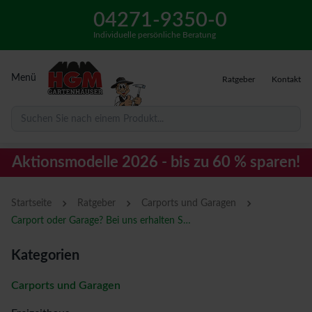
04271-9350-0
Individuelle persönliche Beratung
Menü
Ratgeber
Kontakt
Suchen Sie nach einem Produkt...
Aktionsmodelle 2026 - bis zu 60 % sparen!
›
›
›
Startseite
Ratgeber
Carports und Garagen
Carport oder Garage? Bei uns erhalten Sie beides
Kategorien
Carports und Garagen