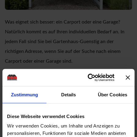
Was eignet sich besser: ein Carport oder eine Garage?
Natürlich kommt es auf Ihren individuellen Bedarf an. In
jedem Fall sind Sie bei Gartenhaus-Guenstig an der
richtigen Adresse, wenn Sie auf der Suche nach einem
Carport oder einer Garage sind.
Sie wünschen sich eine echte Alternative zur Massiv-
Garage? Dann ist ein Carport genau das Richtige für Sie.
Zustimmung
Details
Über Cookies
Entdecken Sie mit
Gartenhaus-Guenstig
, wie ein Holz-
Carport Ihnen die klassische Garage aus Stein ersetzen
Diese Webseite verwendet Cookies
kann. Sie bevorzugen für die Unterbringung Ihres
Wir verwenden Cookies, um Inhalte und Anzeigen zu
Fahrzeugs einen geschlossenen Raum? Auch hierfür haben
personalisieren, Funktionen für soziale Medien anbieten