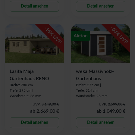
Detail ansehen
Detail ansehen
-
-
16
60
% UVP
% UVP
Aktion
Lasita Maja
weka Massivholz-
Gartenhaus RENO
Gartenhaus
Breite: 780 cm |
Breite: 275 cm |
Tiefe: 295 cm |
Tiefe: 314 cm |
Wandstärke: 28 mm
Wandstärke: 28 mm
UVP:
3.149,00 €
UVP:
2.599,00 €
ab
2.669,00 €
ab
1.049,00 €
Detail ansehen
Detail ansehen