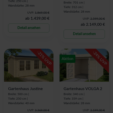
Tiefe: 250 cm |
Breite: 701 cm |
Wandstärke: 28 mm
Tiefe: 312 cm |
Wandstärke: 28 mm
UVP:
1.869,00 €
ab
1.439,00 €
UVP:
2.599,00 €
ab
2.149,00 €
Detail ansehen
Detail ansehen
-
-
21
24
% UVP
% UVP
Aktion
Gartenhaus Justine
Gartenhaus VOLGA 2
Breite: 500 cm |
Breite: 340 cm |
Tiefe: 250 cm |
Tiefe: 359 cm |
Wandstärke: 40 mm
Wandstärke: 28 mm
UVP:
3.369,00 €
UVP:
2.199,00 €