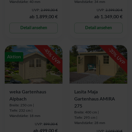
Wandstärke: 40 mm
Wandstärke: 34 mm
UVP:
2.999,00 €
UVP:
2.599,00 €
ab
1.899,00 €
ab
1.349,00 €
Detail ansehen
Detail ansehen
-
-
45
20
% UVP
% UVP
Aktion
weka Gartenhaus
Lasita Maja
Alpbach
Gartenhaus AMIRA
Breite: 250 cm |
275
Tiefe: 232 cm |
Breite: 400 cm |
Wandstärke: 18 mm
Tiefe: 295 cm |
Wandstärke: 28 mm
UVP:
899,00 €
ab
499,00 €
UVP:
2.049,00 €