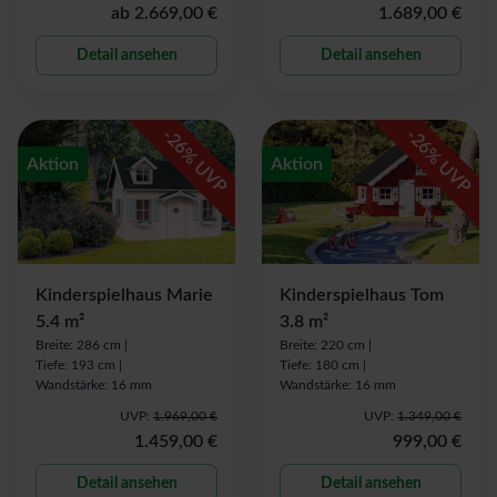
ab
2.669,00 €
1.689,00 €
Detail ansehen
Detail ansehen
-
-
26
26
% UVP
% UVP
Aktion
Aktion
Kinderspielhaus Marie
Kinderspielhaus Tom
5.4 m²
3.8 m²
Breite: 286 cm |
Breite: 220 cm |
Tiefe: 193 cm |
Tiefe: 180 cm |
Wandstärke: 16 mm
Wandstärke: 16 mm
UVP:
1.969,00 €
UVP:
1.349,00 €
1.459,00 €
999,00 €
Detail ansehen
Detail ansehen