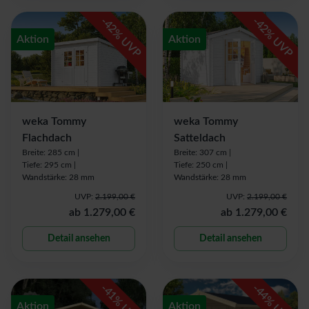
-
-
42
42
% UVP
% UVP
Aktion
Aktion
weka Tommy
weka Tommy
Flachdach
Satteldach
Breite: 285 cm |
Breite: 307 cm |
Tiefe: 295 cm |
Tiefe: 250 cm |
Wandstärke: 28 mm
Wandstärke: 28 mm
UVP:
2.199,00 €
UVP:
2.199,00 €
ab
1.279,00 €
ab
1.279,00 €
Detail ansehen
Detail ansehen
-
-
41
44
Aktion
Aktion