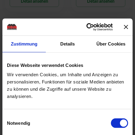
Detail ansehen
Detail ansehen
-
-
29
27
% UVP
% UVP
Aktion
Aktion
Zustimmung
Details
Über Cookies
Diese Webseite verwendet Cookies
Gartenhaus Elburg
Gartenhaus Hattem
Breite: 248 cm |
Breite: 298 cm |
Wir verwenden Cookies, um Inhalte und Anzeigen zu
Tiefe: 248 cm |
Tiefe: 298 cm |
personalisieren, Funktionen für soziale Medien anbieten
Wandstärke: 28 mm
Wandstärke: 28 mm
zu können und die Zugriffe auf unsere Website zu
UVP:
2.849,00 €
UVP:
3.579,00 €
analysieren.
ab
2.039,00 €
ab
2.639,00 €
Detail ansehen
Detail ansehen
Einwilligungsauswahl
Notwendig
-
-
26
20