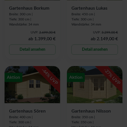
Gartenhaus Borkum
Gartenhaus Lukas
Breite: 300 cm |
Breite: 450 cm |
Tiefe: 300 cm |
Tiefe: 300 cm |
Wandstärke: 34 mm
Wandstärke: 34 mm
UVP:
2.699,00 €
UVP:
3.299,00 €
ab
1.399,00 €
ab
2.149,00 €
Detail ansehen
Detail ansehen
-
-
44
27
% UVP
% UVP
Aktion
Aktion
Gartenhaus Sören
Gartenhaus Nilsson
Breite: 400 cm |
Breite: 350 cm |
Tiefe: 300 cm |
Tiefe: 350 cm |