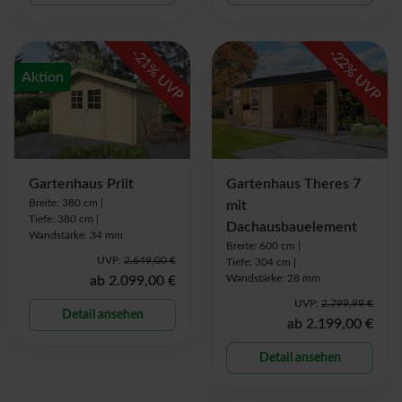
-
-
21
22
% UVP
% UVP
Aktion
Gartenhaus Priit
Gartenhaus Theres 7
Breite: 380 cm |
mit
Tiefe: 380 cm |
Dachausbauelement
Wandstärke: 34 mm
Breite: 600 cm |
UVP:
2.649,00 €
Tiefe: 304 cm |
Wandstärke: 28 mm
ab
2.099,00 €
UVP:
2.799,99 €
Detail ansehen
ab
2.199,00 €
Detail ansehen