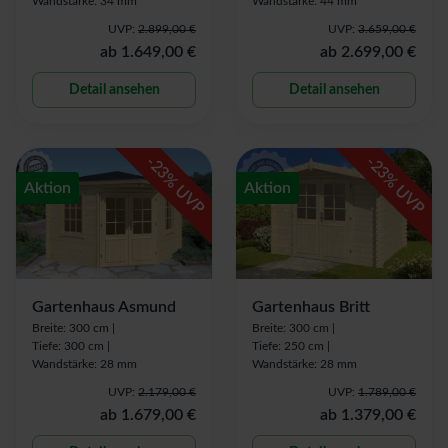
Wandstärke: 34 mm
Wandstärke: 44 mm
UVP:
2.899,00 €
UVP:
3.659,00 €
ab
1.649,00 €
ab
2.699,00 €
Detail ansehen
Detail ansehen
-
-
23
23
% UVP
% UVP
Aktion
Aktion
Gartenhaus Asmund
Gartenhaus Britt
Breite: 300 cm |
Breite: 300 cm |
Tiefe: 300 cm |
Tiefe: 250 cm |
Wandstärke: 28 mm
Wandstärke: 28 mm
UVP:
2.179,00 €
UVP:
1.789,00 €
ab
1.679,00 €
ab
1.379,00 €