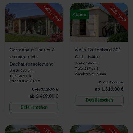
-
-
22
13
% UVP
% UVP
Aktion
Gartenhaus Theres 7
weka Gartenhaus 321
terragrau mit
Gr.1 - Natur
Breite: 195 cm |
Dachausbauelement
Tiefe: 237 cm |
Breite: 600 cm |
Wandstärke: 19 mm
Tiefe: 304 cm |
Wandstärke: 28 mm
UVP:
1.499,00 €
ab
1.319,00 €
UVP:
3.129,99 €
ab
2.469,00 €
Detail ansehen
Detail ansehen
-
-
18
13