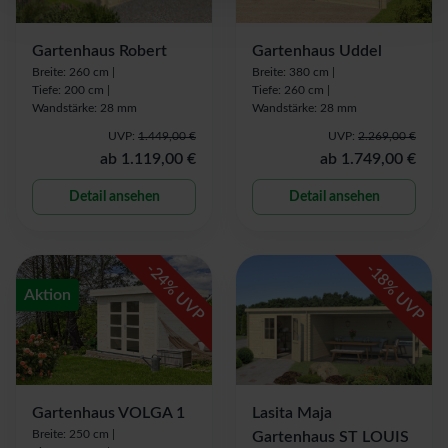
Gartenhaus Robert
Gartenhaus Uddel
Breite: 260 cm |
Breite: 380 cm |
Tiefe: 200 cm |
Tiefe: 260 cm |
Wandstärke: 28 mm
Wandstärke: 28 mm
UVP:
1.449,00 €
UVP:
2.269,00 €
ab
1.119,00 €
ab
1.749,00 €
Detail ansehen
Detail ansehen
-
-
24
18
% UVP
% UVP
Aktion
Gartenhaus VOLGA 1
Lasita Maja
Breite: 250 cm |
Gartenhaus ST LOUIS