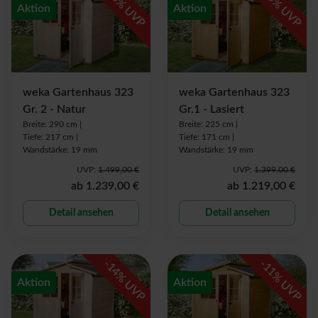
% UVP
% UVP
Aktion
Aktion
weka Gartenhaus 323
weka Gartenhaus 323
Gr. 2 - Natur
Gr.1 - Lasiert
Breite: 290 cm |
Breite: 225 cm |
Tiefe: 217 cm |
Tiefe: 171 cm |
Wandstärke: 19 mm
Wandstärke: 19 mm
UVP:
1.499,00 €
UVP:
1.399,00 €
ab
1.239,00 €
ab
1.219,00 €
Detail ansehen
Detail ansehen
-
-
14
11
% UVP
% UVP
Aktion
Aktion