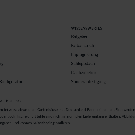
WISSENSWERTES
Ratgeber
Farbanstrich
Imprägnierung
ng
Schleppdach
Dachzubehör
Konfigurator
Sonderanfertigung
w. Listenpreis
n teilweise abweichen. Gartenhäuser mit Deutschland-Banner über dem Foto werden 
er auch Tische und Stühle sind nicht im normalen Lieferumfang enthalten. Abbildun
 Angaben und können Saisonbedingt variieren