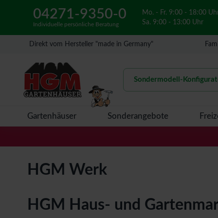
04271-9350-0
Mo. - Fr. 9:00 - 18:00 Uh
Sa. 9:00 - 13:00 Uhr
Individuelle persönliche Beratung
Direkt vom Hersteller "made in Germany"
Fami
Sondermodell-Konfigurat
Gartenhäuser
Sonderangebote
Freiz
HGM Werk
HGM Haus- und Gartenmarkt