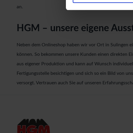
an.
HGM – unsere eigene Ausste
Neben dem Onlineshop haben wir vor Ort in Sulingen e
können. So bekommen unsere Kunden einen direkten Ein
aus eigener Produktion und kann auf Wunsch individuel
Fertigungsstelle besichtigen und sich so ein Bild von 
versorgt. Vertrauen auch Sie auf unseren Erfahrungssch