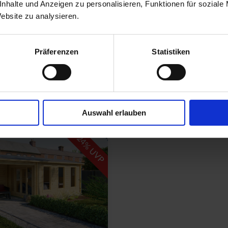
nhalte und Anzeigen zu personalisieren, Funktionen für soziale
Website zu analysieren.
haus Heidi 22.8 m²
Freizeithaus Java
 cm |
Tiefe: 320 cm |
Breite: 628.5 cm |
Tiefe: 410 cm |
Präferenzen
Statistiken
: 70 mm
Wandstärke: 44 mm
UVP:
14.569,00 €
UVP:
ab
10.789,00 €
ab
9
Detail ansehen
Detail ansehen
Auswahl erlauben
-
24
% UVP