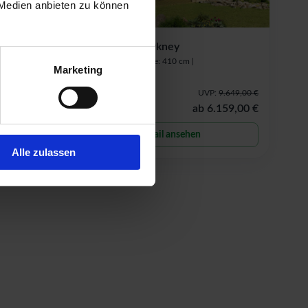
 Medien anbieten zu können
Freizeithaus Orkney
Breite: 540 cm |
Tiefe: 410 cm |
Marketing
Wandstärke: 44 mm
11.279,00 €
UVP:
9.649,00 €
.559,00 €
ab
6.159,00 €
Detail ansehen
Alle zulassen