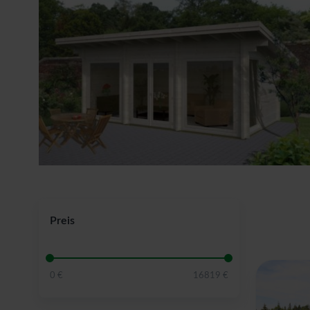
Preis
0 €
16819 €