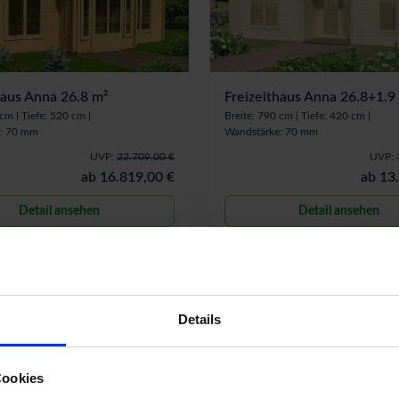
haus Anna 26.8 m²
Freizeithaus Anna 26.8+1.9
 cm |
Tiefe: 520 cm |
Breite: 790 cm |
Tiefe: 420 cm |
: 70 mm
Wandstärke: 70 mm
UVP:
22.709,00 €
UVP:
ab
16.819,00 €
ab
13
Detail ansehen
Detail ansehen
-
26
% UVP
Details
Cookies