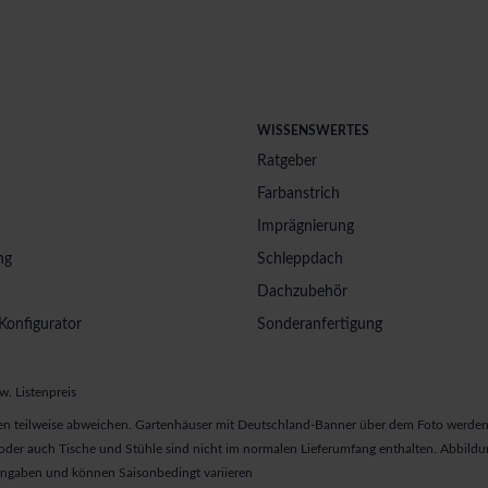
WISSENSWERTES
Ratgeber
Farbanstrich
Imprägnierung
ng
Schleppdach
Dachzubehör
Konfigurator
Sonderanfertigung
w. Listenpreis
n teilweise abweichen. Gartenhäuser mit Deutschland-Banner über dem Foto werden 
er auch Tische und Stühle sind nicht im normalen Lieferumfang enthalten. Abbildun
 Angaben und können Saisonbedingt variieren