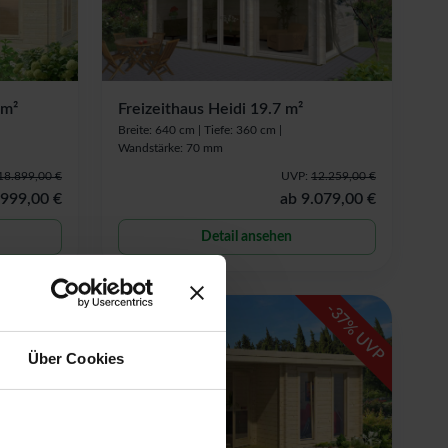
 m²
Freizeithaus Heidi 19.7 m²
Breite: 640 cm |
Tiefe: 360 cm |
Wandstärke: 70 mm
18.899,00 €
UVP:
12.259,00 €
.999,00 €
ab
9.079,00 €
Detail ansehen
-
-
16
37
% UVP
% UVP
Über Cookies