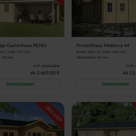
Maja Gartenhaus RENO
Freizeithaus Mallorca 44
 cm |
Tiefe: 295 cm |
Breite: 566 cm |
Tiefe: 446 cm |
: 28 mm
Wandstärke: 44 mm
UVP:
3.149,00 €
UVP:
ab
2.669,00 €
ab
13
Detail ansehen
Detail ansehen
-
26
% UVP