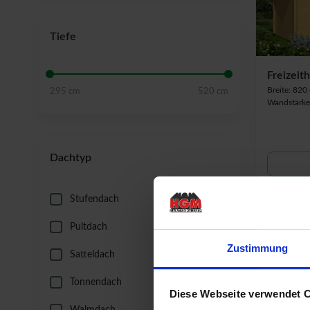
Tiefe
Freizeit
Breite: 820
295 cm
520 cm
Wandstärke
Dachtyp
Stufendach
Pultdach
Zustimmung
Satteldach
Tonnendach
Diese Webseite verwendet 