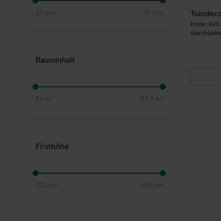
Tuindeco
28 mm
70 mm
Breite: 420
Wandstärke
Rauminhalt
29 m³
81.9 m³
Firsthöhe
222 cm
350 cm