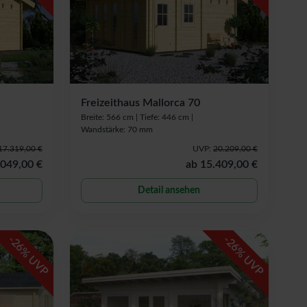
Freizeithaus Mallorca 70
Breite: 566 cm |
Tiefe: 446 cm |
Wandstärke: 70 mm
17.319,00 €
UVP:
20.209,00 €
.049,00 €
ab
15.409,00 €
Detail ansehen
-
-
26
26
% UVP
% UVP