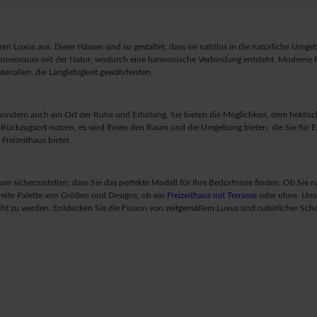
en Luxus aus. Diese Häuser sind so gestaltet, dass sie nahtlos in die natürliche Umge
n Innenraum mit der Natur, wodurch eine harmonische Verbindung entsteht. Moderne Fre
ialien, die Langlebigkeit gewährleisten.
 sondern auch ein Ort der Ruhe und Erholung. Sie bieten die Möglichkeit, dem hektis
Rückzugsort nutzen, es wird Ihnen den Raum und die Umgebung bieten, die Sie für E
Freizeithaus bietet.
, um sicherzustellen, dass Sie das perfekte Modell für Ihre Bedürfnisse finden. Ob
reite Palette von Größen und Designs, ob ein
Freizeithaus mit Terrasse
oder ohne. Unse
cht zu werden. Entdecken Sie die Fusion von zeitgemäßem Luxus und natürlicher Schö