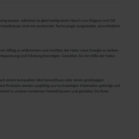
bung passen, während sie gleichzeitig einen Hauch von Eleganz und Stil
izeithäuser sind mit modernster Technologie ausgestattet, einschließlich
chen Alltag zu entkommen und inmitten der Natur neue Energie zu tanken.
ntspannung und Erholung benötigen. Genießen Sie die Stille der Natur,
 Sie nach einem kompakten Wochenendhaus oder einem großzügigen
re Produkte werden sorgfältig aus hochwertigen Materialien gefertigt und
nheit in unseren modernen Freizeithäusern und gestalten Sie Ihren