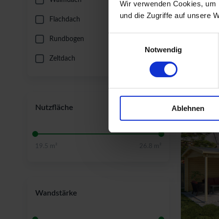
Walmdach
Wir verwenden Cookies, um I
und die Zugriffe auf unsere 
Flachdach
Freizeit
Einwilligungsauswahl
Rundbogen
Breite: 840
Notwendig
Wandstärke
Zeltdach
Nutzfläche
Ablehnen
19.5 m²
26.8 m²
Wandstärke