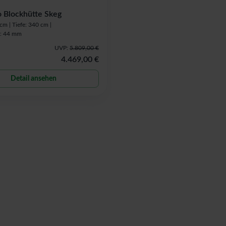
 Blockhütte Skeg
 cm |
Tiefe: 340 cm |
: 44 mm
UVP:
5.809,00 €
4.469,00 €
Detail ansehen