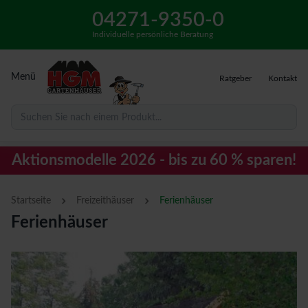
04271-9350-0
Individuelle persönliche Beratung
Menü
Ratgeber
Kontakt
Suchen Sie nach einem Produkt...
Aktionsmodelle 2026 - bis zu 60 % sparen!
›
›
Startseite
Freizeithäuser
Ferienhäuser
Ferienhäuser