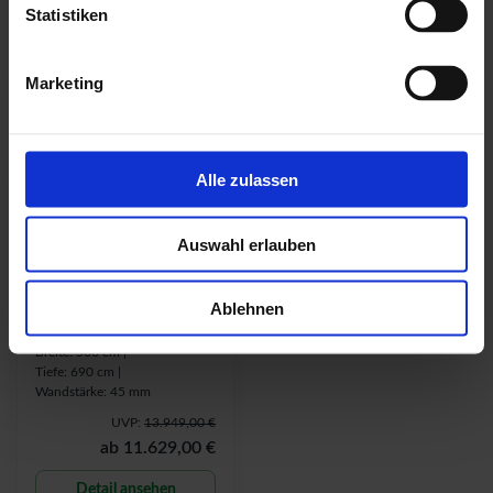
Statistiken
ab
4.969,00 €
ab
5.519,00 €
Detail ansehen
Detail ansehen
Marketing
-
17
% UVP
Alle zulassen
Auswahl erlauben
weka Weekendhaus
Ablehnen
155
Breite: 500 cm |
Tiefe: 690 cm |
Wandstärke: 45 mm
UVP:
13.949,00 €
ab
11.629,00 €
Detail ansehen