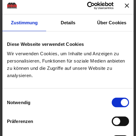
Wandstärke: 70 mm
Tiefe: 499 cm |
Wandstärke: 70 mm
UVP:
15.519,00 €
ab
13.139,00 €
UVP:
18.529,00 €
Zustimmung
Details
Über Cookies
ab
13.729,00 €
Detail ansehen
Detail ansehen
Diese Webseite verwendet Cookies
Wir verwenden Cookies, um Inhalte und Anzeigen zu
-
-
13
16
personalisieren, Funktionen für soziale Medien anbieten
% UVP
% UVP
zu können und die Zugriffe auf unsere Website zu
analysieren.
Einwilligungsauswahl
weka Weekendhaus
weka Weekendhaus
Notwendig
137 A Gr.1
137 A Gr.2
Breite: 460 cm |
Breite: 460 cm |
Präferenzen
Tiefe: 514 cm |
Tiefe: 594 cm |
Wandstärke: 45 mm
Wandstärke: 45 mm
UVP:
5.699,00 €
UVP:
6.549,00 €