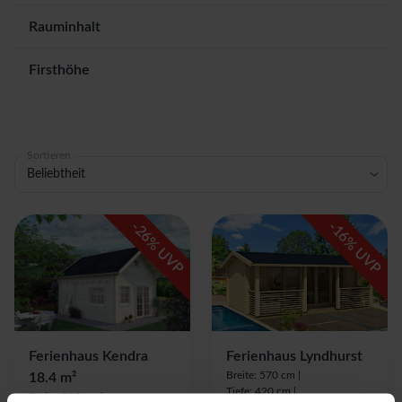
Rauminhalt
Firsthöhe
Sortieren
Beliebtheit
-
-
26
16
% UVP
% UVP
Ferienhaus Kendra
Ferienhaus Lyndhurst
Breite: 570 cm |
18.4 m²
Tiefe: 420 cm |
Breite: 399 cm |