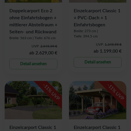
Doppelcarport Eco 2
Einzelcarport Classic 1
ohne Einfahrtsbogen +
+ PVC-Dach + 1
mittlerer Abstellraum +
Einfahrtsbogen
Breite: 273 cm |
Seiten- und Rückwand
Tiefe: 394.5 cm
Breite: 563 cm |
Tiefe: 676 cm
UVP:
1.349,99 €
UVP:
2.949,99 €
ab
1.199,00 €
ab
2.629,00 €
Detail ansehen
Detail ansehen
-
-
11
11
% UVP
% UVP
Einzelcarport Classic 1
Einzelcarport Classic 1