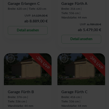
Garage Erlangen C
Garage Fürth A
Breite: 620 cm |
Tiefe: 620 cm
Breite: 316 cm |
Tiefe: 536 cm |
UVP:
14.139,00 €
Wandstärke: 44 mm
ab
8.889,00 €
UVP:
6.789,00 €
ab
5.479,00 €
Detail ansehen
Detail ansehen
-
-
28
24
% UVP
% UVP
Garage Fürth B
Garage Fürth C
Breite: 376 cm |
Breite: 416 cm |
Tiefe: 536 cm |
Tiefe: 536 cm |
Wandstärke: 44 mm
Wandstärke: 44 mm