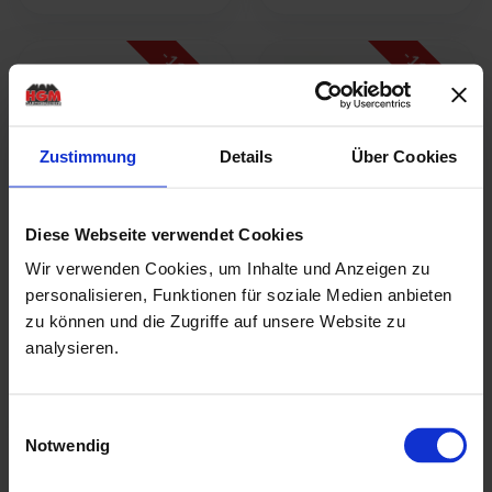
-
-
11
11
% UVP
% UVP
Zustimmung
Details
Über Cookies
Doppelcarport Classic
Doppelcarport Classic
Diese Webseite verwendet Cookies
1 + Stahl-Dach ohne
2 + Stahl-Dach + 1
Einfahrtsbogen
Einfahrtsbogen
Wir verwenden Cookies, um Inhalte und Anzeigen zu
Breite: 563 cm |
Breite: 563 cm |
Tiefe: 476 cm
personalisieren, Funktionen für soziale Medien anbieten
Tiefe: 284.5 cm
zu können und die Zugriffe auf unsere Website zu
UVP:
3.849,99 €
UVP:
2.599,99 €
ab
3.429,00 €
analysieren.
ab
2.319,00 €
Detail ansehen
Detail ansehen
Einwilligungsauswahl
Notwendig
-
-