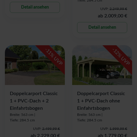
Tiefe: 284.5 cm
Detail ansehen
UVP:
2.249,99 €
ab
2.009,00 €
Detail ansehen
-
-
11
12
% UVP
% UVP
Doppelcarport Classic
Doppelcarport Classic
1 + PVC-Dach + 2
1 + PVC-Dach ohne
Einfahrtsbogen
Einfahrtsbogen
Breite: 563 cm |
Breite: 563 cm |
Tiefe: 284.5 cm
Tiefe: 284.5 cm
UVP:
2.499,99 €
UVP:
1.999,99 €
ab
2.229,00 €
ab
1.779,00 €