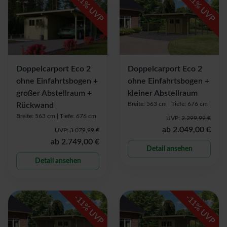
% UVP
% UVP
Doppelcarport Eco 2
Doppelcarport Eco 2
ohne Einfahrtsbogen +
ohne Einfahrtsbogen +
großer Abstellraum +
kleiner Abstellraum
Breite: 563 cm |
Tiefe: 676 cm
Rückwand
Breite: 563 cm |
Tiefe: 676 cm
UVP:
2.299,99 €
ab
2.049,00 €
UVP:
3.079,99 €
ab
2.749,00 €
Detail ansehen
Detail ansehen
-
-
11
11
% UVP
% UVP