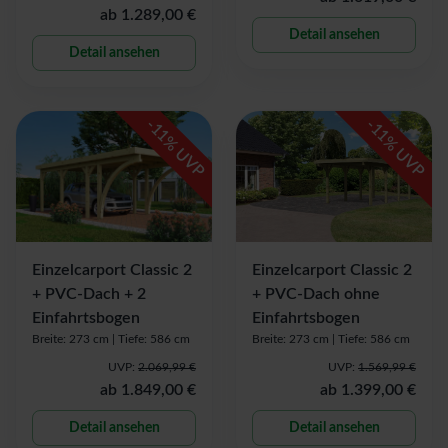
ab
1.289,00 €
Detail ansehen
Detail ansehen
-
-
11
11
% UVP
% UVP
Einzelcarport Classic 2
Einzelcarport Classic 2
+ PVC-Dach + 2
+ PVC-Dach ohne
Einfahrtsbogen
Einfahrtsbogen
Breite: 273 cm |
Tiefe: 586 cm
Breite: 273 cm |
Tiefe: 586 cm
UVP:
2.069,99 €
UVP:
1.569,99 €
ab
1.849,00 €
ab
1.399,00 €
Detail ansehen
Detail ansehen