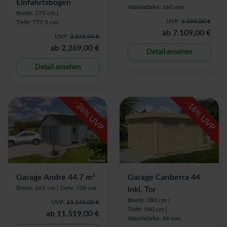
Einfahrtsbogen
Wandstärke: 160 mm
Breite: 273 cm |
UVP:
9.599,00 €
Tiefe: 777.5 cm
ab
7.109,00 €
UVP:
2.549,99 €
ab
2.269,00 €
Detail ansehen
Detail ansehen
-
-
26
16
% UVP
% UVP
Garage Andre 44.7 m²
Garage Canberra 44
Breite: 665 cm |
Tiefe: 739 cm
inkl. Tor
Breite: 380 cm |
UVP:
15.549,00 €
Tiefe: 560 cm |
ab
11.519,00 €
Wandstärke: 44 mm