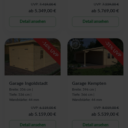
UVP:
7.419,00 €
UVP:
7.559,00 €
ab
5.349,00 €
ab
5.769,00 €
Detail ansehen
Detail ansehen
-
-
16
31
% UVP
% UVP
Garage Ingoldstadt
Garage Kempten
Breite: 356 cm |
Breite: 596 cm |
Tiefe: 536 cm |
Tiefe: 566 cm |
Wandstärke: 44 mm
Wandstärke: 44 mm
UVP:
6.119,00 €
UVP:
8.019,00 €
ab
5.159,00 €
ab
5.539,00 €
Detail ansehen
Detail ansehen