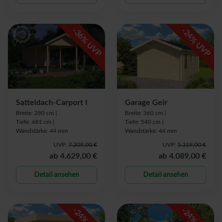
-
-
36
24
% UVP
% UVP
Satteldach-Carport I
Garage Geir
Breite: 280 cm |
Breite: 360 cm |
Tiefe: 681 cm |
Tiefe: 540 cm |
Wandstärke: 44 mm
Wandstärke: 44 mm
UVP:
7.209,00 €
UVP:
5.319,00 €
ab
4.629,00 €
ab
4.089,00 €
Detail ansehen
Detail ansehen
-
-
24
24