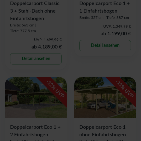
Doppelcarport Classic
Doppelcarport Eco 1 +
3 + Stahl-Dach ohne
1 Einfahrtsbogen
Breite: 527 cm |
Tiefe: 387 cm
Einfahrtsbogen
Breite: 563 cm |
UVP:
1.349,99 €
Tiefe: 777.5 cm
ab
1.199,00 €
UVP:
4.699,99 €
Detail ansehen
ab
4.189,00 €
Detail ansehen
-
-
12
11
% UVP
% UVP
Doppelcarport Eco 1 +
Doppelcarport Eco 1
2 Einfahrtsbogen
ohne Einfahrtsbogen