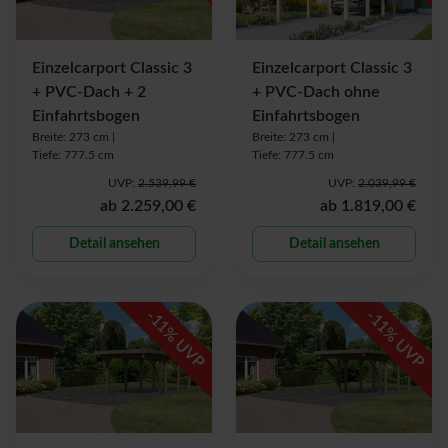
Einzelcarport Classic 3
Einzelcarport Classic 3
+ PVC-Dach + 2
+ PVC-Dach ohne
Einfahrtsbogen
Einfahrtsbogen
Breite: 273 cm |
Breite: 273 cm |
Tiefe: 777.5 cm
Tiefe: 777.5 cm
UVP:
2.539,99 €
UVP:
2.039,99 €
ab
2.259,00 €
ab
1.819,00 €
Detail ansehen
Detail ansehen
-
-
11
11
% UVP
% UVP