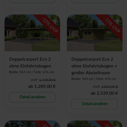
-
-
12
11
% UVP
% UVP
Doppelcarport Eco 2
Doppelcarport Eco 2
ohne Einfahrtsbogen
ohne Einfahrtsbogen +
Breite: 563 cm |
Tiefe: 676 cm
großer Abstellraum
Breite: 563 cm |
Tiefe: 676 cm
UVP:
1.449,99 €
ab
1.289,00 €
UVP:
2.849,99 €
ab
2.539,00 €
Detail ansehen
Detail ansehen
-
-
11
11