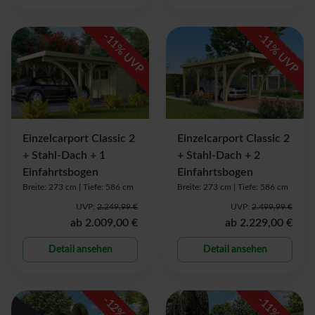
-
-
11
11
% UVP
% UVP
Einzelcarport Classic 2
Einzelcarport Classic 2
+ Stahl-Dach + 1
+ Stahl-Dach + 2
Einfahrtsbogen
Einfahrtsbogen
Breite: 273 cm |
Tiefe: 586 cm
Breite: 273 cm |
Tiefe: 586 cm
UVP:
2.249,99 €
UVP:
2.499,99 €
ab
2.009,00 €
ab
2.229,00 €
Detail ansehen
Detail ansehen
-
-
12
11