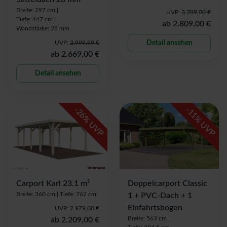
Breite: 297 cm |
UVP:
3.789,00 €
Tiefe: 447 cm |
ab
2.809,00 €
Wandstärke: 28 mm
UVP:
2.999,99 €
Detail ansehen
ab
2.669,00 €
Detail ansehen
-
-
26
11
% UVP
% UVP
Carport Karl 23.1 m²
Doppelcarport Classic
Breite: 360 cm |
Tiefe: 762 cm
1 + PVC-Dach + 1
Einfahrtsbogen
UVP:
2.979,00 €
Breite: 563 cm |
ab
2.209,00 €