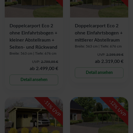
Doppelcarport Eco 2
Doppelcarport Eco 2
ohne Einfahrtsbogen +
ohne Einfahrtsbogen +
kleiner Abstellraum +
mittlerer Abstellraum
Breite: 563 cm |
Tiefe: 676 cm
Seiten- und Rückwand
Breite: 563 cm |
Tiefe: 676 cm
UVP:
2.599,99 €
ab
2.319,00 €
UVP:
2.799,99 €
ab
2.499,00 €
Detail ansehen
Detail ansehen
-
-
11
12
% UVP
% UVP