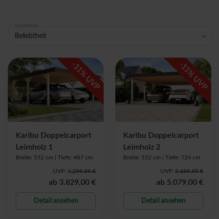
Sortieren
Beliebtheit
-
-
11
11
% UVP
% UVP
Karibu Doppelcarport
Karibu Doppelcarport
Leimholz 1
Leimholz 2
Breite: 552 cm |
Tiefe: 487 cm
Breite: 552 cm |
Tiefe: 724 cm
UVP:
4.299,99 €
UVP:
5.699,99 €
ab
3.829,00 €
ab
5.079,00 €
Detail ansehen
Detail ansehen