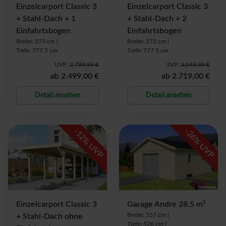
Einzelcarport Classic 3
Einzelcarport Classic 3
+ Stahl-Dach + 1
+ Stahl-Dach + 2
Einfahrtsbogen
Einfahrtsbogen
Breite: 273 cm |
Breite: 273 cm |
Tiefe: 777.5 cm
Tiefe: 777.5 cm
UVP:
2.799,99 €
UVP:
3.049,99 €
ab
2.499,00 €
ab
2.719,00 €
Detail ansehen
Detail ansehen
-
-
12
26
% UVP
% UVP
Einzelcarport Classic 3
Garage Andre 28.5 m²
Breite: 557 cm |
+ Stahl-Dach ohne
Tiefe: 576 cm |