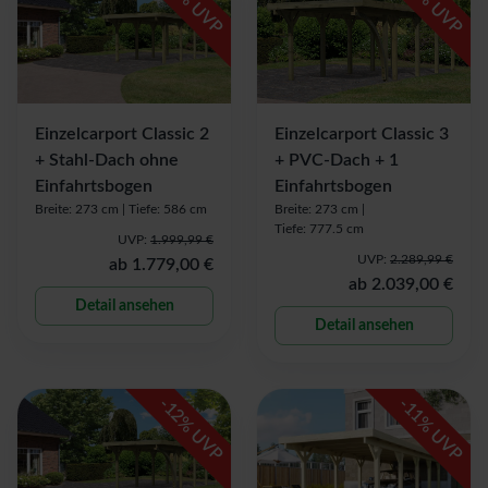
% UVP
% UVP
Einzelcarport Classic 2
Einzelcarport Classic 3
+ Stahl-Dach ohne
+ PVC-Dach + 1
Einfahrtsbogen
Einfahrtsbogen
Breite: 273 cm |
Tiefe: 586 cm
Breite: 273 cm |
Tiefe: 777.5 cm
UVP:
1.999,99 €
UVP:
2.289,99 €
ab
1.779,00 €
ab
2.039,00 €
Detail ansehen
Detail ansehen
-
-
12
11
% UVP
% UVP