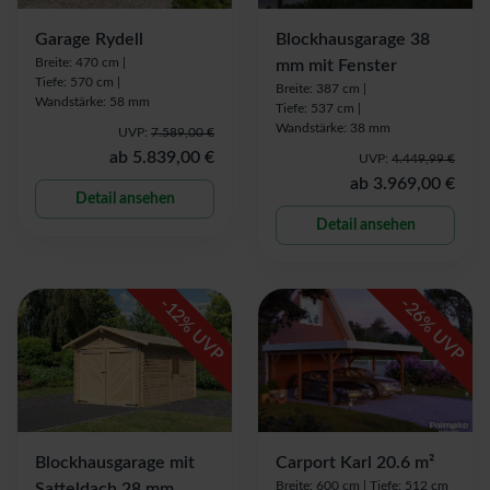
Garage Rydell
Blockhausgarage 38
Breite: 470 cm |
mm mit Fenster
Tiefe: 570 cm |
Breite: 387 cm |
Wandstärke: 58 mm
Tiefe: 537 cm |
Wandstärke: 38 mm
UVP:
7.589,00 €
ab
5.839,00 €
UVP:
4.449,99 €
ab
3.969,00 €
Detail ansehen
Detail ansehen
-
-
12
26
% UVP
% UVP
Blockhausgarage mit
Carport Karl 20.6 m²
Breite: 600 cm |
Tiefe: 512 cm
Satteldach 28 mm