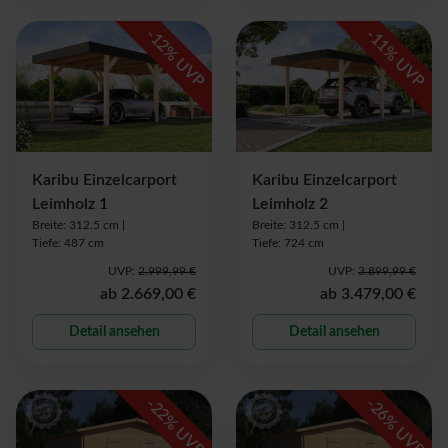
-
-
12
11
% UVP
% UVP
Karibu Einzelcarport
Karibu Einzelcarport
Leimholz 1
Leimholz 2
Breite: 312.5 cm |
Breite: 312.5 cm |
Tiefe: 487 cm
Tiefe: 724 cm
UVP:
2.999,99 €
UVP:
3.899,99 €
ab
2.669,00 €
ab
3.479,00 €
Detail ansehen
Detail ansehen
-
-
22
26
% UVP
% UVP