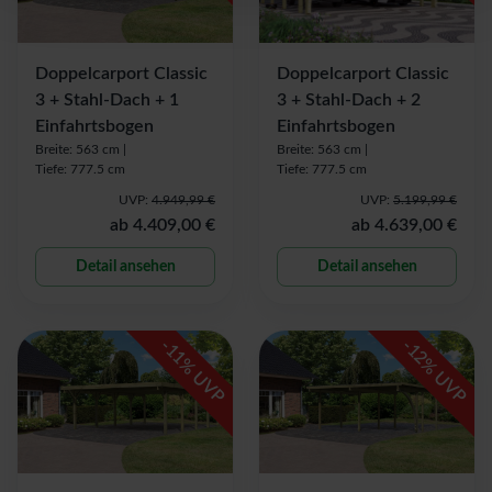
Doppelcarport Classic
Doppelcarport Classic
3 + Stahl-Dach + 1
3 + Stahl-Dach + 2
Einfahrtsbogen
Einfahrtsbogen
Breite: 563 cm |
Breite: 563 cm |
Tiefe: 777.5 cm
Tiefe: 777.5 cm
UVP:
4.949,99 €
UVP:
5.199,99 €
ab
4.409,00 €
ab
4.639,00 €
Detail ansehen
Detail ansehen
-
-
11
12
% UVP
% UVP