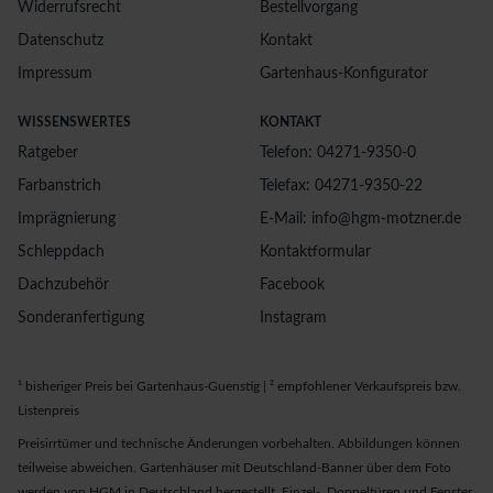
Widerrufsrecht
Bestellvorgang
Datenschutz
Kontakt
Impressum
Gartenhaus-Konfigurator
WISSENSWERTES
KONTAKT
Ratgeber
Telefon: 04271-9350-0
Farbanstrich
Telefax: 04271-9350-22
Imprägnierung
E-Mail: info@hgm-motzner.de
Schleppdach
Kontaktformular
Dachzubehör
Facebook
Sonderanfertigung
Instagram
¹ bisheriger Preis bei Gartenhaus-Guenstig | ² empfohlener Verkaufspreis bzw.
Listenpreis
Preisirrtümer und technische Änderungen vorbehalten. Abbildungen können
teilweise abweichen. Gartenhäuser mit Deutschland-Banner über dem Foto
werden von HGM in Deutschland hergestellt. Einzel-, Doppeltüren und Fenster