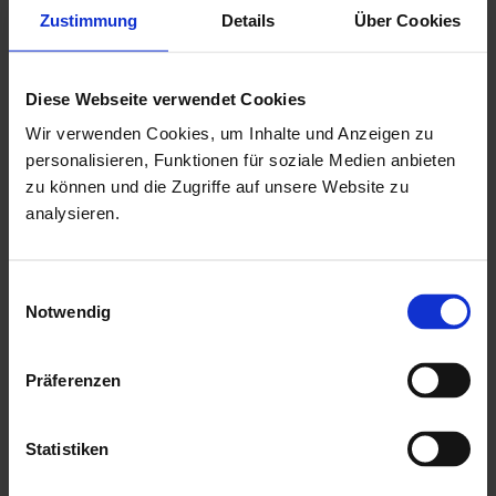
Dachtyp: Massivholzdach
Zustimmung
Details
Über Cookies
Dachüberstand hinten: 205 mm
Dachüberstand linke Seite: 20 mm
Diese Webseite verwendet Cookies
Dachüberstand rechte Seite: 20 mm
Wir verwenden Cookies, um Inhalte und Anzeigen zu
Dachüberstand vorne: 680 mm
personalisieren, Funktionen für soziale Medien anbieten
zu können und die Zugriffe auf unsere Website zu
Durchfahrtsbreite: 290 cm
analysieren.
Durchfahrtshöhe: vorne 222 cm / hinten 212 cm
Firsthöhe: 246,5 cm
Einwilligungsauswahl
Innenmaß Breite: 288 cm
Notwendig
Innenmaß Tiefe: 700 cm
Material: Leimholz, Nordische Fichte
Präferenzen
Pfostentiefe: 12 cm
Schneelast: 140 kg/m²
Statistiken
Umbauter Raum: 51,3 m³