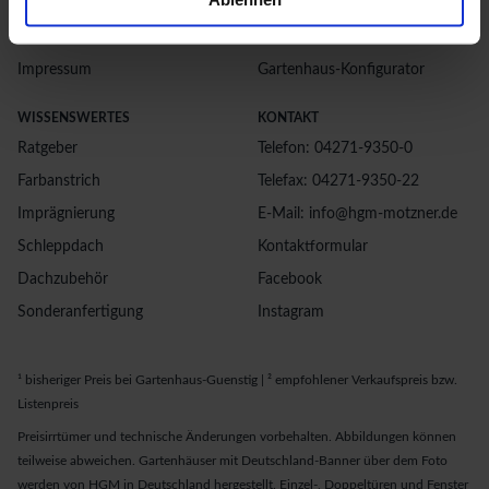
Widerrufsrecht
Bestellvorgang
Datenschutz
Kontakt
Impressum
Gartenhaus-Konfigurator
WISSENSWERTES
KONTAKT
Ratgeber
Telefon: 04271-9350-0
Farbanstrich
Telefax: 04271-9350-22
Imprägnierung
E-Mail: info@hgm-motzner.de
Schleppdach
Kontaktformular
Dachzubehör
Facebook
Sonderanfertigung
Instagram
¹ bisheriger Preis bei Gartenhaus-Guenstig | ² empfohlener Verkaufspreis bzw.
Listenpreis
Preisirrtümer und technische Änderungen vorbehalten. Abbildungen können
teilweise abweichen. Gartenhäuser mit Deutschland-Banner über dem Foto
werden von HGM in Deutschland hergestellt. Einzel-, Doppeltüren und Fenster