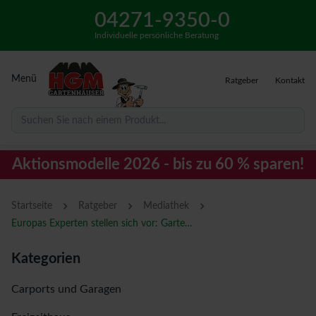
04271-9350-0
Individuelle persönliche Beratung
Menü
Ratgeber
Kontakt
Suchen Sie nach einem Produkt...
Aktionsmodelle 2026 - bis zu 60 % sparen!
›
›
›
Startseite
Ratgeber
Mediathek
Europas Experten stellen sich vor: Gartenhaus Experte Jörn Motzner im Interview
Kategorien
Carports und Garagen