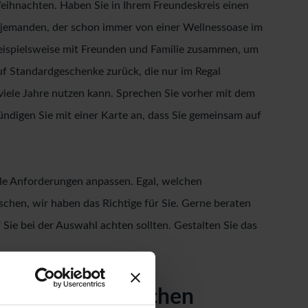
eihnachten. Haben Sie in Ihrem Freundeskreis einen
r jemanden, der schon immer von einer Wellnessoase im
 beispielsweise mit Freunden und Familie zusammen, um
auf Standardgeschenke zurück, die nur im Regal
 viele Jahre nutzen kann. Sprechen Sie vorher mit dem
ndigen Sie mit einer Karte an, dass Sie gemeinsam auf
le Anforderungen anpassen. Egal, welchen
chen, wir haben das Richtige für Sie. Gerne beraten
ie bei der Auswahl achten sollten. Gestalten Sie das
in unterschiedlichen