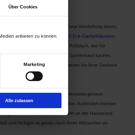
Über Cookies
rieren. Haben Sie bereits eine genaue Vorstellung davon,
 Medien anbieten zu können
Rubrik stöbern, etwa bei unseren
5-Eck-Gartenhäusern
.
 dann wählen Sie ein Modell mit Pultdach, das für
nwandfrei ergänzen, indem Sie ein Gartenhaus kaufen,
Marketing
möglichkeiten sind grenzenlos, lassen Sie Ihrer Fantasie
en Sie oder der Beschenkte beispielsweise genaue
Alle zulassen
r Ihnen mit unserem Know-how weiter. Außerdem können
ebengebäude konzipieren, das direkt an der Hauswand
etail und fertigen es genau nach Ihren Wünschen an.