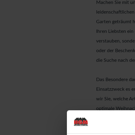
Machen Sie mit u
leidenschaftliche
Garten geträumt h
Ihren Liebsten ein
verstauben, sonder
oder der Beschenk
die Suche nach d
Das Besondere dar
Einsatzzweck es e
wir Sie, welche A
optimale Weihnach
Günstige