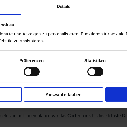
Details
nen
Cookies
der Auswahl günstiger Gartenhäuser um und lassen Sie sich inspi
nhalte und Anzeigen zu personalisieren, Funktionen für soziale
te Haus aussehen soll, dann können Sie in der entsprechenden 
Website zu analysieren.
iner modernen Variante, die genau zu Ihrem besten Freund passt,
kfang sorgt. Ebenso können Sie das Gartenkonzept Ihrer Frau ei
Präferenzen
Statistiken
n einen asiatischen oder mediterranen Garten einfügt. Die Einsatz
lich, ein Gartenhaus nach Maß bei uns in Auftrag zu geben. Hab
Auswahl erlauben
e einen zusätzlichen Raum oder größere Türen, dann helfen wi
nderheiten auf dem Grundstück mit einbeziehen oder ein Holzn
meinsam mit Ihnen planen wir das Gartenhaus bis ins kleinste D