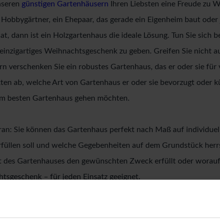
nseren
günstigen Gartenhäusern
Ihren Liebsten eine Freude zu W
n Hobbygärtner, ein Ehepaar, das gerade ein Eigenheim baut ode
at, dann ist ein Holzgartenhaus die ideale Lösung. Tun Sie sich
 einzigartiges Weihnachtsgeschenk zu geben. Greifen Sie nicht 
n verschenken Sie ein robustes Gartenhaus, das er oder sie für
ten ab, welche Art von Gartenhaus er oder sie bevorzugt oder kü
em besten Gartenhaus gehen möchten.
an: Sie können das Gartenhaus perfekt nach Maß auf individuel
rfüllen soll und welche Gegebenheiten auf dem Grundstück herrs
rt des Gartenhauses den gewünschten Zweck erfüllt oder worauf S
tsgeschenk – für jeden Einsatz geeignet.
 Gartenhäuser bieten wir Ihnen 