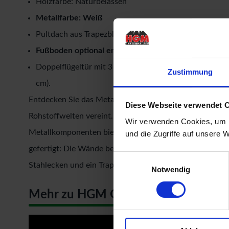
Holzfarbe: Naturbelassen
Metallfarbe: Weiß
Pultdach aus Trapezblech
Fußboden optional erhältlich
Doppelflügeltür mit 3 Lichtausschnitten aus Kunstgla
Zustimmung
cm).
Entdecken Sie das Metall-Holzgartenhaus von Karibu – e
Diese Webseite verwendet 
Rohstoffwelten vereint. Mit einer beeindruckenden W
Wir verwenden Cookies, um I
Metallkomponenten bietet es unschlagbare Produktvort
und die Zugriffe auf unsere 
gefertigt: Die Wände bestehen aus nordischer Fichte, be
Einwilligungsauswahl
Stahlecken und ein Trapezblechdach verleihen dem Des
Notwendig
Mehr zu HGM Gartenhäuser