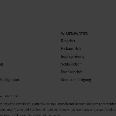
WISSENSWERTES
Ratgeber
Farbanstrich
Imprägnierung
ng
Schleppdach
Dachzubehör
Konfigurator
Sonderanfertigung
w. Listenpreis
n teilweise abweichen. Gartenhäuser mit Deutschland-Banner über dem Foto werden 
er auch Tische und Stühle sind nicht im normalen Lieferumfang enthalten. Abbildun
 Angaben und können Saisonbedingt variieren