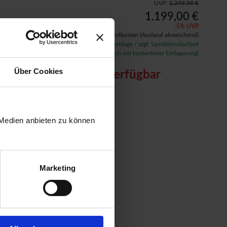
UVP:
1.249,99 €
1.199,00 €
-
5
% UVP
inkl. 19% MwSt.,
zzgl. ab 49 € Versandkosten
(Ausland abweichend)
Verfügbarkeit: ca. 15 - 20 Werktage / zzgl. Speditionslaufzeit
(auf Wunsch auch mit kostenfreier Einlagerung)
Über Cookies
Artikel nicht verfügbar
 Medien anbieten zu können
Marketing