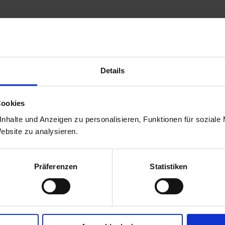
s pro Türflügel, Metallrahmen und Zylinderschloss (142 x 175
Details
in einzigartiges Hybrid-Gartenhaus, das die Vorteile zweier
Cookies
andstärke von 19 mm und 0,5 mm starken
nhalte und Anzeigen zu personalisieren, Funktionen für soziale
eile. Das Gartenhaus wird aus hochwertigen Materialien
Website zu analysieren.
kannt für ihre natürliche Schönheit und Robustheit.
ign einen modernen Touch.
Präferenzen
Statistiken