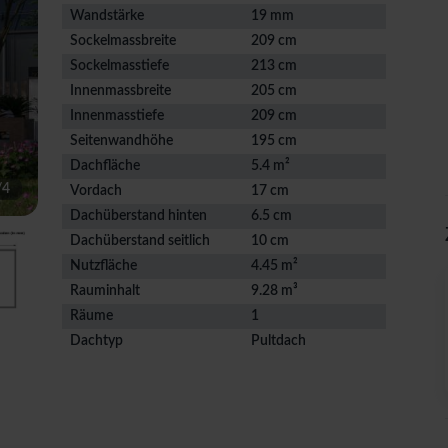
Wandstärke
19 mm
Sockelmassbreite
209 cm
Sockelmasstiefe
213 cm
Innenmassbreite
205 cm
Innenmasstiefe
209 cm
Seitenwandhöhe
195 cm
Dachfläche
5.4 m²
/
4
Vordach
17 cm
Dachüberstand hinten
6.5 cm
Dachüberstand seitlich
10 cm
Nutzfläche
4.45 m²
Rauminhalt
9.28 m³
Räume
1
Dachtyp
Pultdach