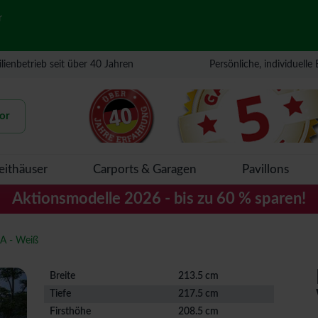
r
lienbetrieb seit über 40 Jahren
Persönliche, individuelle
or
eithäuser
Carports & Garagen
Pavillons
Aktionsmodelle 2026 - bis zu 60 % sparen!
 A - Weiß
Breite
213.5 cm
Tiefe
217.5 cm
Firsthöhe
208.5 cm