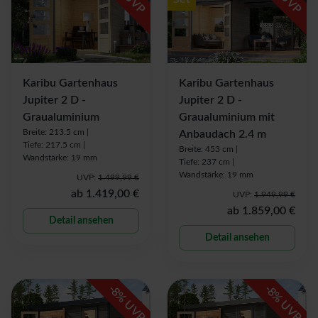
Karibu Gartenhaus
Karibu Gartenhaus
Jupiter 2 D -
Jupiter 2 D -
Graualuminium
Graualuminium mit
Breite: 213.5 cm |
Anbaudach 2.4 m
Tiefe: 217.5 cm |
Breite: 453 cm |
Wandstärke: 19 mm
Tiefe: 237 cm |
Wandstärke: 19 mm
UVP:
1.499,99 €
ab
1.419,00 €
UVP:
1.949,99 €
ab
1.859,00 €
Detail ansehen
Detail ansehen
-
-
8
8
% UVP
% UVP