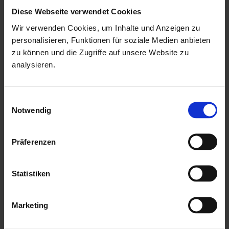
Diese Webseite verwendet Cookies
Wir verwenden Cookies, um Inhalte und Anzeigen zu
-
-
6
5
% UVP
% UVP
personalisieren, Funktionen für soziale Medien anbieten
Set
zu können und die Zugriffe auf unsere Website zu
analysieren.
Einwilligungsauswahl
Karibu Gartenhaus
Karibu Gartenhaus
Notwendig
Jupiter 2 C - Anthrazit
Jupiter 2 C - Anthrazit
Breite: 213.5 cm |
mit Anbaudach 2.4 m
Tiefe: 217.5 cm |
Präferenzen
Breite: 453 cm |
Wandstärke: 19 mm
Tiefe: 237 cm |
Wandstärke: 19 mm
UVP:
1.499,99 €
ab
1.419,00 €
Statistiken
UVP:
1.949,99 €
ab
1.859,00 €
Detail ansehen
Marketing
Detail ansehen