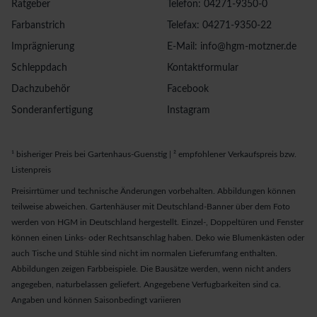
Ratgeber
Telefon: 04271-9350-0
Farbanstrich
Telefax: 04271-9350-22
Imprägnierung
E-Mail: info@hgm-motzner.de
Schleppdach
Kontaktformular
Dachzubehör
Facebook
Sonderanfertigung
Instagram
¹ bisheriger Preis bei Gartenhaus-Guenstig | ² empfohlener Verkaufspreis bzw.
Listenpreis
Preisirrtümer und technische Änderungen vorbehalten. Abbildungen können
teilweise abweichen. Gartenhäuser mit Deutschland-Banner über dem Foto
werden von HGM in Deutschland hergestellt. Einzel-, Doppeltüren und Fenster
können einen Links- oder Rechtsanschlag haben. Deko wie Blumenkästen oder
auch Tische und Stühle sind nicht im normalen Lieferumfang enthalten.
Abbildungen zeigen Farbbeispiele. Die Bausätze werden, wenn nicht anders
angegeben, naturbelassen geliefert. Angegebene Verfugbarkeiten sind ca.
Angaben und können Saisonbedingt variieren