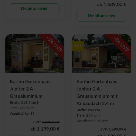
ab
1.639,00 €
Detail ansehen
Detail ansehen
-
-
5
4
% UVP
% UVP
Set
Karibu Gartenhaus
Karibu Gartenhaus
Jupiter 2 A -
Jupiter 2 A -
Graualuminium
Graualuminium mit
Breite: 213.5 cm |
Anbaudach 2.4 m
Tiefe: 217.5 cm |
Breite: 453 cm |
Wandstärke: 19 mm
Tiefe: 237 cm |
Wandstärke: 19 mm
UVP:
1.249,99 €
ab
1.199,00 €
UVP:
1.699,99 €