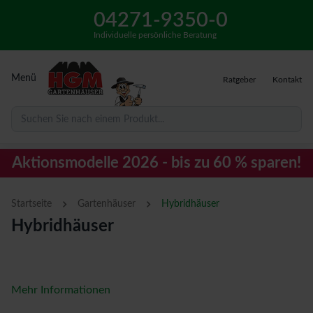
04271-9350-0
Individuelle persönliche Beratung
Menü
Ratgeber
Kontakt
Suchen Sie nach einem Produkt...
Aktionsmodelle 2026 - bis zu 60 % sparen!
›
›
Startseite
Gartenhäuser
Hybridhäuser
Hybridhäuser
Mehr Informationen