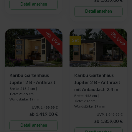
ab
1.639,00 €
Detail ansehen
Detail ansehen
-
-
6
5
% UVP
% UVP
Set
Karibu Gartenhaus
Karibu Gartenhaus
Jupiter 2 B - Anthrazit
Jupiter 2 B - Anthrazit
Breite: 213.5 cm |
mit Anbaudach 2.4 m
Tiefe: 217.5 cm |
Breite: 453 cm |
Wandstärke: 19 mm
Tiefe: 237 cm |
Wandstärke: 19 mm
UVP:
1.499,99 €
ab
1.419,00 €
UVP:
1.949,99 €
ab
1.859,00 €
Detail ansehen