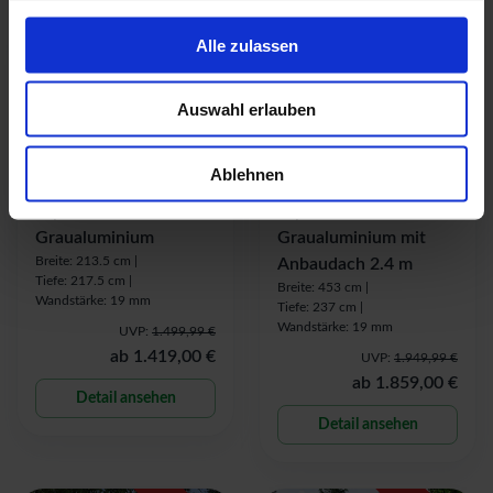
-
-
6
5
% UVP
% UVP
Alle zulassen
Set
Auswahl erlauben
Ablehnen
Karibu Gartenhaus
Karibu Gartenhaus
Jupiter 2 C -
Jupiter 2 C -
Graualuminium
Graualuminium mit
Breite: 213.5 cm |
Anbaudach 2.4 m
Tiefe: 217.5 cm |
Breite: 453 cm |
Wandstärke: 19 mm
Tiefe: 237 cm |
Wandstärke: 19 mm
UVP:
1.499,99 €
ab
1.419,00 €
UVP:
1.949,99 €
ab
1.859,00 €
Detail ansehen
Detail ansehen