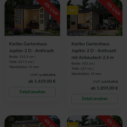
-
-
6
5
% UVP
% UVP
Set
Karibu Gartenhaus
Karibu Gartenhaus
Jupiter 2 D - Anthrazit
Jupiter 2 D - Anthrazit
Breite: 213.5 cm |
mit Anbaudach 2.4 m
Tiefe: 217.5 cm |
Breite: 453 cm |
Wandstärke: 19 mm
Tiefe: 237 cm |
Wandstärke: 19 mm
UVP:
1.499,99 €
ab
1.419,00 €
UVP:
1.949,99 €
ab
1.859,00 €
Detail ansehen
Detail ansehen
-
-
6
5
% UVP
% UVP
Set