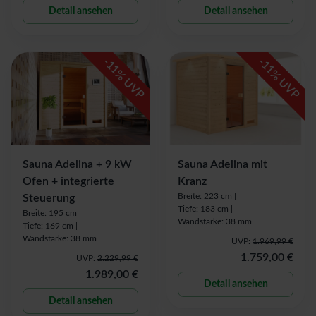
Detail ansehen
Detail ansehen
-
-
11
11
% UVP
% UVP
Sauna Adelina + 9 kW
Sauna Adelina mit
Ofen + integrierte
Kranz
Breite: 223 cm |
Steuerung
Tiefe: 183 cm |
Breite: 195 cm |
Wandstärke: 38 mm
Tiefe: 169 cm |
Wandstärke: 38 mm
UVP:
1.969,99 €
1.759,00 €
UVP:
2.229,99 €
1.989,00 €
Detail ansehen
Detail ansehen