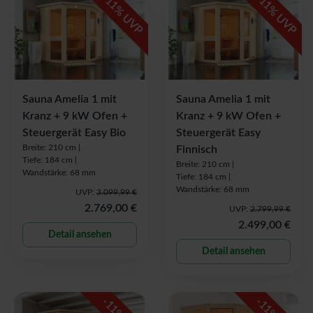
11
11
% UVP
% UVP
Sauna Amelia 1 mit
Sauna Amelia 1 mit
Kranz + 9 kW Ofen +
Kranz + 9 kW Ofen +
Steuergerät Easy Bio
Steuergerät Easy
Breite: 210 cm |
Finnisch
Tiefe: 184 cm |
Breite: 210 cm |
Wandstärke: 68 mm
Tiefe: 184 cm |
Wandstärke: 68 mm
UVP:
3.099,99 €
2.769,00 €
UVP:
2.799,99 €
2.499,00 €
Detail ansehen
Detail ansehen
-
-
11
11