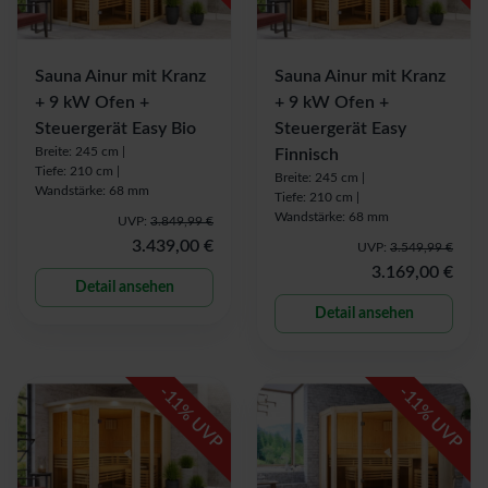
Sauna Ainur mit Kranz
Sauna Ainur mit Kranz
+ 9 kW Ofen +
+ 9 kW Ofen +
Steuergerät Easy Bio
Steuergerät Easy
Breite: 245 cm |
Finnisch
Tiefe: 210 cm |
Breite: 245 cm |
Wandstärke: 68 mm
Tiefe: 210 cm |
Wandstärke: 68 mm
UVP:
3.849,99 €
3.439,00 €
UVP:
3.549,99 €
3.169,00 €
Detail ansehen
Detail ansehen
-
-
11
11
% UVP
% UVP