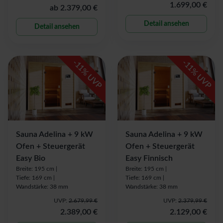
1.699,00 €
ab
2.379,00 €
Detail ansehen
Detail ansehen
-
-
11
11
% UVP
% UVP
Sauna Adelina + 9 kW
Sauna Adelina + 9 kW
Ofen + Steuergerät
Ofen + Steuergerät
Easy Bio
Easy Finnisch
Breite: 195 cm |
Breite: 195 cm |
Tiefe: 169 cm |
Tiefe: 169 cm |
Wandstärke: 38 mm
Wandstärke: 38 mm
UVP:
2.679,99 €
UVP:
2.379,99 €
2.389,00 €
2.129,00 €