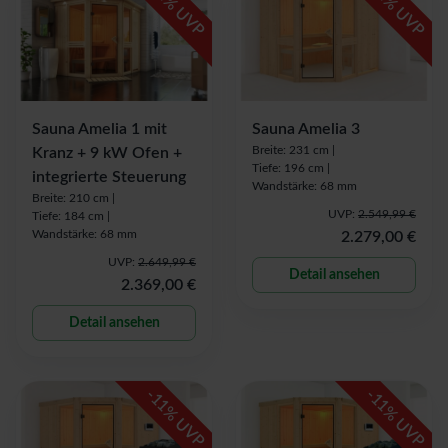
% UVP
% UVP
Sauna Amelia 1 mit
Sauna Amelia 3
Breite: 231 cm |
Kranz + 9 kW Ofen +
Tiefe: 196 cm |
integrierte Steuerung
Wandstärke: 68 mm
Breite: 210 cm |
UVP:
2.549,99 €
Tiefe: 184 cm |
Wandstärke: 68 mm
2.279,00 €
UVP:
2.649,99 €
Detail ansehen
2.369,00 €
Detail ansehen
-
-
11
11
% UVP
% UVP