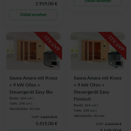
Detail ansehen
2.959,00 €
Detail ansehen
-
-
11
11
% UVP
% UVP
Sauna Amara mit Kranz
Sauna Amara mit Kranz
+ 9 kW Ofen +
+ 9 kW Ofen +
Steuergerät Easy Bio
Steuergerät Easy
Breite: 264 cm |
Finnisch
Tiefe: 198 cm |
Breite: 264 cm |
Wandstärke: 40 mm
Tiefe: 198 cm |
Wandstärke: 40 mm
UVP:
3.829,99 €
3.419,00 €
UVP:
3.529,99 €
3.149,00 €