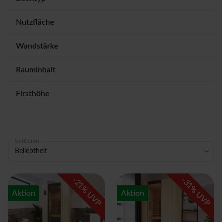
Nutzfläche
Wandstärke
Rauminhalt
Firsthöhe
Sortieren
Beliebtheit
-
-
21
31
% UVP
% UVP
Aktion
Aktion