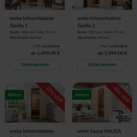
weka Infrarotkabine
weka Infrarotkabine
Tanilla 1
Tanilla 2
Breite: 108 cm |
Tiefe: 99 cm |
Breite: 137 cm |
Tiefe: 99 cm |
Wandstärke: 63 mm
Wandstärke: 63 mm
UVP:
2.379,00 €
UVP:
2.749,00 €
ab
1.899,00 €
ab
1.899,00 €
Detail ansehen
Detail ansehen
-
-
23
24
% UVP
% UVP
Aktion
Aktion
weka Infrarotkabine
weka Sauna VALIDA