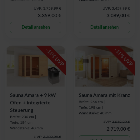
UVP:
3.759,99 €
UVP:
3.459,99 €
3.359,00 €
3.089,00 €
Detail ansehen
Detail ansehen
-
-
11
11
% UVP
% UVP
Sauna Amara + 9 kW
Sauna Amara mit Kranz
Breite: 264 cm |
Ofen + integrierte
Tiefe: 198 cm |
Steuerung
Wandstärke: 40 mm
Breite: 236 cm |
UVP:
3.049,99 €
Tiefe: 184 cm |
Wandstärke: 40 mm
2.719,00 €
UVP:
3.309,99 €