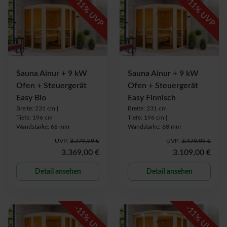
11
11
% UVP
% UVP
Sauna Ainur + 9 kW
Sauna Ainur + 9 kW
Ofen + Steuergerät
Ofen + Steuergerät
Easy Bio
Easy Finnisch
Breite: 231 cm |
Breite: 231 cm |
Tiefe: 196 cm |
Tiefe: 196 cm |
Wandstärke: 68 mm
Wandstärke: 68 mm
UVP:
3.779,99 €
UVP:
3.479,99 €
3.369,00 €
3.109,00 €
Detail ansehen
Detail ansehen
-
-
11
11
% UVP
% UVP