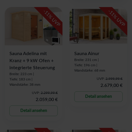
-
-
11
11
% UVP
% UVP
Sauna Adelina mit
Sauna Ainur
Breite: 231 cm |
Kranz + 9 kW Ofen +
Tiefe: 196 cm |
integrierte Steuerung
Wandstärke: 68 mm
Breite: 223 cm |
UVP:
2.999,99 €
Tiefe: 183 cm |
Wandstärke: 38 mm
2.679,00 €
UVP:
2.299,99 €
Detail ansehen
2.059,00 €
Detail ansehen
-
-