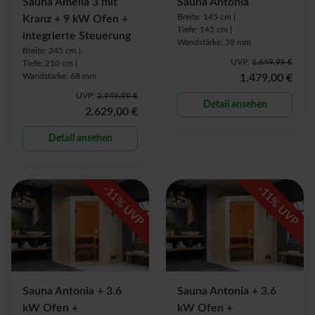
Sauna Amelia 3 mit
Sauna Antonia
Breite: 145 cm |
Kranz + 9 kW Ofen +
Tiefe: 145 cm |
integrierte Steuerung
Wandstärke: 38 mm
Breite: 245 cm |
UVP:
1.649,99 €
Tiefe: 210 cm |
Wandstärke: 68 mm
1.479,00 €
UVP:
2.949,99 €
Detail ansehen
2.629,00 €
Detail ansehen
-
-
11
11
% UVP
% UVP
Sauna Antonia + 3.6
Sauna Antonia + 3.6
kW Ofen +
kW Ofen +