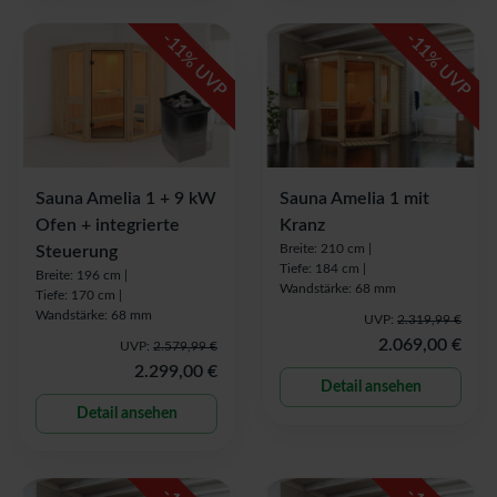
-
-
11
11
% UVP
% UVP
Sauna Amelia 1 + 9 kW
Sauna Amelia 1 mit
Ofen + integrierte
Kranz
Breite: 210 cm |
Steuerung
Tiefe: 184 cm |
Breite: 196 cm |
Wandstärke: 68 mm
Tiefe: 170 cm |
Wandstärke: 68 mm
UVP:
2.319,99 €
2.069,00 €
UVP:
2.579,99 €
2.299,00 €
Detail ansehen
Detail ansehen
-
-