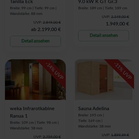
Tanilla Eck
9.0 kW K GT Gr.3
Breite: 99 cm |
Tiefe: 99 cm |
Breite: 189 cm |
Tiefe: 189 cm
Wandstärke: 88 mm
UVP:
2.549,00 €
UVP:
2.849,00 €
1.949,00 €
ab
2.199,00 €
Detail ansehen
Detail ansehen
-
-
14
11
% UVP
% UVP
weka Infrarotkabine
Sauna Adelina
Breite: 195 cm |
Ranua 1
Tiefe: 169 cm |
Breite: 109 cm |
Tiefe: 98 cm |
Wandstärke: 38 mm
Wandstärke: 58 mm
UVP:
1.899,99 €
UVP:
2.759,00 €