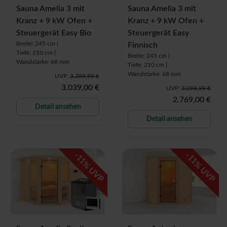
Sauna Amelia 3 mit
Sauna Amelia 3 mit
Kranz + 9 kW Ofen +
Kranz + 9 kW Ofen +
Steuergerät Easy Bio
Steuergerät Easy
Breite: 245 cm |
Finnisch
Tiefe: 210 cm |
Breite: 245 cm |
Wandstärke: 68 mm
Tiefe: 210 cm |
Wandstärke: 68 mm
UVP:
3.399,99 €
3.039,00 €
UVP:
3.099,99 €
2.769,00 €
Detail ansehen
Detail ansehen
-
-
11
11
% UVP
% UVP