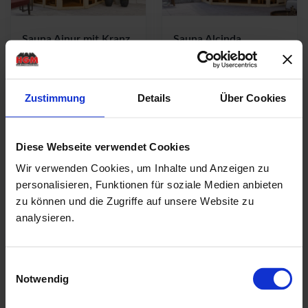
Sauna Ainur mit Kranz
Sauna Alcinda
Breite: 231 cm |
+ 9 kW Ofen +
Tiefe: 231 cm |
integrierte Steuerung
Wandstärke: 68 mm
Breite: 245 cm |
Zustimmung
Details
Über Cookies
UVP:
3.099,99 €
Tiefe: 210 cm |
Wandstärke: 68 mm
2.769,00 €
UVP:
3.399,99 €
Detail ansehen
Diese Webseite verwendet Cookies
3.039,00 €
Wir verwenden Cookies, um Inhalte und Anzeigen zu
Detail ansehen
personalisieren, Funktionen für soziale Medien anbieten
zu können und die Zugriffe auf unsere Website zu
analysieren.
-
-
11
11
% UVP
% UVP
Einwilligungsauswahl
Notwendig