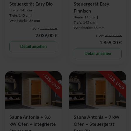
Steuergerät Easy Bio
Steuergerät Easy
Breite: 145 cm |
Finnisch
Tiefe: 145 cm |
Breite: 145 cm |
Wandstärke: 38 mm
Tiefe: 145 cm |
Wandstärke: 38 mm
UVP:
2.279,99 €
2.039,00 €
UVP:
2.079,99 €
1.859,00 €
Detail ansehen
Detail ansehen
-
-
11
11
% UVP
% UVP
Sauna Antonia + 3.6
Sauna Antonia + 9 kW
kW Ofen + integrierte
Ofen + Steuergerät