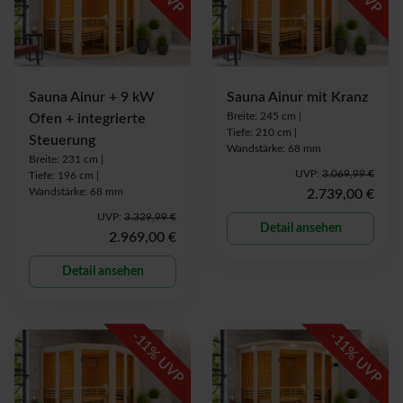
Sauna Ainur + 9 kW
Sauna Ainur mit Kranz
Breite: 245 cm |
Ofen + integrierte
Tiefe: 210 cm |
Steuerung
Wandstärke: 68 mm
Breite: 231 cm |
UVP:
3.069,99 €
Tiefe: 196 cm |
Wandstärke: 68 mm
2.739,00 €
UVP:
3.329,99 €
Detail ansehen
2.969,00 €
Detail ansehen
-
-
11
11
% UVP
% UVP