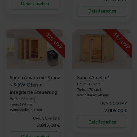
Detail ansehen
Detail ansehen
-
-
11
11
% UVP
% UVP
Sauna Amara mit Kranz
Sauna Amelia 1
Breite: 196 cm |
+ 9 kW Ofen +
Tiefe: 170 cm |
integrierte Steuerung
Wandstärke: 68 mm
Breite: 264 cm |
UVP:
2.249,99 €
Tiefe: 198 cm |
Wandstärke: 40 mm
2.009,00 €
UVP:
3.379,99 €
Detail ansehen
3.019,00 €