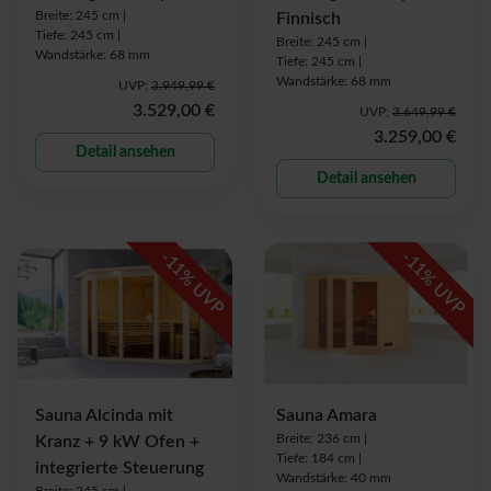
Breite: 245 cm |
Finnisch
Tiefe: 245 cm |
Breite: 245 cm |
Wandstärke: 68 mm
Tiefe: 245 cm |
Wandstärke: 68 mm
UVP:
3.949,99 €
3.529,00 €
UVP:
3.649,99 €
3.259,00 €
Detail ansehen
Detail ansehen
-
-
11
11
% UVP
% UVP
Sauna Alcinda mit
Sauna Amara
Breite: 236 cm |
Kranz + 9 kW Ofen +
Tiefe: 184 cm |
integrierte Steuerung
Wandstärke: 40 mm