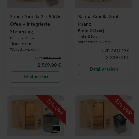
Sauna Amelia 3 + 9 kW
Sauna Amelia 3 mit
Ofen + integrierte
Kranz
Breite: 245 cm |
Steuerung
Tiefe: 210 cm |
Breite: 231 cm |
Wandstärke: 68 mm
Tiefe: 196 cm |
Wandstärke: 68 mm
UVP:
2.619,99 €
2.339,00 €
UVP:
2.879,99 €
2.569,00 €
Detail ansehen
Detail ansehen
-
-
11
11
% UVP
% UVP