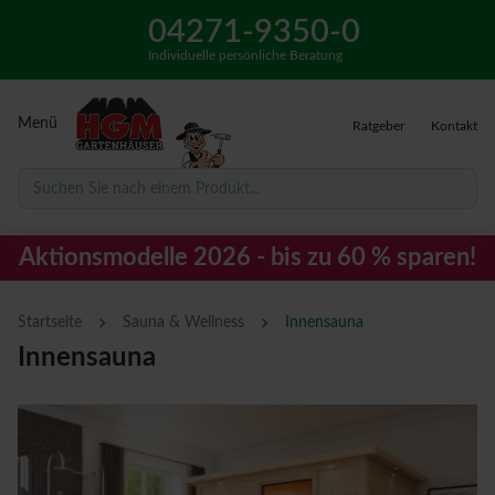
04271-9350-0
Individuelle persönliche Beratung
Menü
Ratgeber
Kontakt
Suchen Sie nach einem Produkt...
Aktionsmodelle 2026 - bis zu 60 % sparen!
›
›
Startseite
Sauna & Wellness
Innensauna
Innensauna