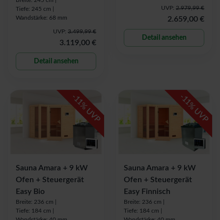
Breite: 245 cm |
UVP:
2.979,99 €
Tiefe: 245 cm |
Wandstärke: 68 mm
2.659,00 €
UVP:
3.499,99 €
Detail ansehen
3.119,00 €
Detail ansehen
-
-
11
11
% UVP
% UVP
Sauna Amara + 9 kW
Sauna Amara + 9 kW
Ofen + Steuergerät
Ofen + Steuergerät
Easy Bio
Easy Finnisch
Breite: 236 cm |
Breite: 236 cm |
Tiefe: 184 cm |
Tiefe: 184 cm |
Wandstärke: 40 mm
Wandstärke: 40 mm