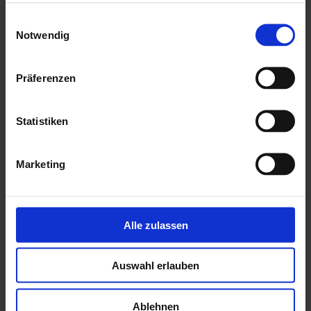
% UVP
% UVP
Einwilligungsauswahl
Notwendig
Präferenzen
Freizeithaus
Freizeithaus Lehrte 70
Breite: 550 cm |
Kleingarten 70
Tiefe: 430 cm |
Breite: 536 cm |
Statistiken
Wandstärke: 70 mm
Tiefe: 476 cm |
Wandstärke: 70 mm
UVP:
16.839,00 €
ab
12.009,00 €
UVP:
19.629,00 €
Marketing
ab
14.899,00 €
Detail ansehen
Detail ansehen
Alle zulassen
-
-
28
29
% UVP
% UVP
Auswahl erlauben
Ablehnen