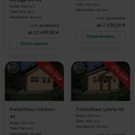
Kleingarten 44
Tiefe: 416 cm |
Breite: 536 cm |
Wandstärke: 44 mm
Tiefe: 476 cm |
Wandstärke: 44 mm
UVP:
10.739,00 €
ab
7.559,00 €
UVP:
15.989,00 €
ab
12.699,00 €
Detail ansehen
Detail ansehen
-
-
37
27
% UVP
% UVP
Freizeithaus Garbsen
Freizeithaus Lehrte 44
Breite: 550 cm |
44
Tiefe: 430 cm |
Breite: 450 cm |
Wandstärke: 44 mm
Tiefe: 540 cm |
Wandstärke: 44 mm
UVP:
13.449,00 €