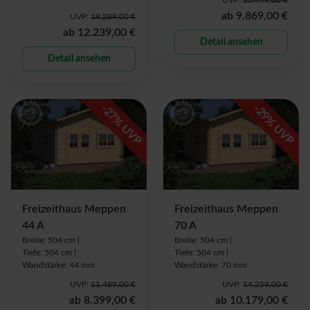
ab
9.869,00 €
UVP:
19.289,00 €
ab
12.239,00 €
Detail ansehen
Detail ansehen
-
-
27
29
% UVP
% UVP
Freizeithaus Meppen
Freizeithaus Meppen
44 A
70 A
Breite: 504 cm |
Breite: 504 cm |
Tiefe: 504 cm |
Tiefe: 504 cm |
Wandstärke: 44 mm
Wandstärke: 70 mm
UVP:
11.489,00 €
UVP:
14.259,00 €
ab
8.399,00 €
ab
10.179,00 €