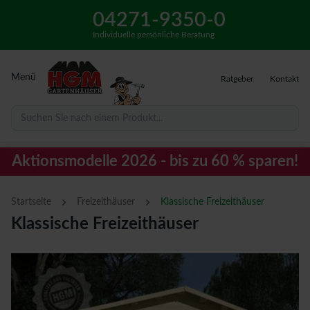
04271-9350-0
Individuelle persönliche Beratung
Menü
Ratgeber
Kontakt
Suchen Sie nach einem Produkt...
Aktionsmodelle 2026 - bis zu 60 % sparen!
›
›
Startseite
Freizeithäuser
Klassische Freizeithäuser
Klassische Freizeithäuser