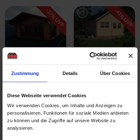
-
-
27
41
% UVP
% UVP
Freizeithaus Sulingen
Freizeithaus Garbsen
Breite: 616 cm |
70
Tiefe: 896 cm |
Breite: 450 cm |
Zustimmung
Details
Über Cookies
Wandstärke: 70 mm
Tiefe: 540 cm |
Wandstärke: 70 mm
UVP:
53.069,00 €
ab
39.269,00 €
UVP:
29.889,00 €
Diese Webseite verwendet Cookies
ab
17.849,00 €
Detail ansehen
Wir verwenden Cookies, um Inhalte und Anzeigen zu
Detail ansehen
personalisieren, Funktionen für soziale Medien anbieten
zu können und die Zugriffe auf unsere Website zu
analysieren.
-
-
25
29