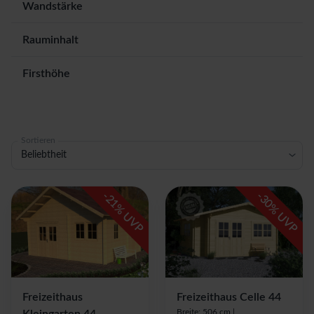
Wandstärke
Rauminhalt
Firsthöhe
Sortieren
Beliebtheit
-
-
21
30
% UVP
% UVP
Freizeithaus
Freizeithaus Celle 44
Breite: 506 cm |