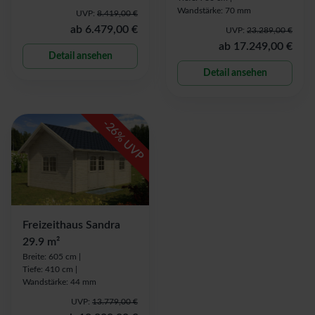
Wandstärke: 70 mm
UVP:
8.419,00 €
ab
6.479,00 €
UVP:
23.289,00 €
ab
17.249,00 €
Detail ansehen
Detail ansehen
-
26
% UVP
Freizeithaus Sandra
29.9 m²
Breite: 605 cm |
Tiefe: 410 cm |
Wandstärke: 44 mm
UVP:
13.779,00 €