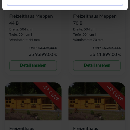
Freizeithaus Meppen
Freizeithaus Meppen
44 B
70 B
Breite: 504 cm |
Breite: 504 cm |
Tiefe: 504 cm |
Tiefe: 504 cm |
Wandstärke: 44 mm
Wandstärke: 70 mm
UVP:
13.379,00 €
UVP:
16.749,00 €
ab
9.699,00 €
ab
11.899,00 €
Detail ansehen
Detail ansehen
-
-
37
42
% UVP
% UVP
Freizeithaus
Freizeithaus