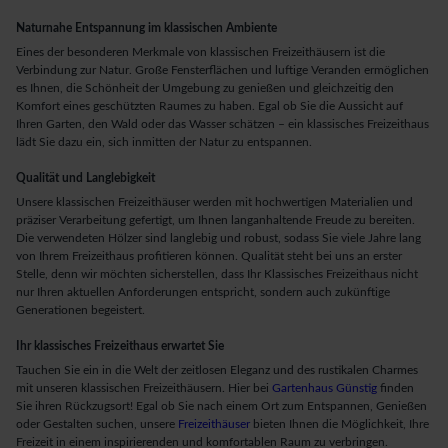
Naturnahe Entspannung im klassischen Ambiente
Eines der besonderen Merkmale von klassischen Freizeithäusern ist die
Verbindung zur Natur. Große Fensterflächen und luftige Veranden ermöglichen
es Ihnen, die Schönheit der Umgebung zu genießen und gleichzeitig den
Komfort eines geschützten Raumes zu haben. Egal ob Sie die Aussicht auf
Ihren Garten, den Wald oder das Wasser schätzen – ein klassisches Freizeithaus
lädt Sie dazu ein, sich inmitten der Natur zu entspannen.
Qualität und Langlebigkeit
Unsere klassischen Freizeithäuser werden mit hochwertigen Materialien und
präziser Verarbeitung gefertigt, um Ihnen langanhaltende Freude zu bereiten.
Die verwendeten Hölzer sind langlebig und robust, sodass Sie viele Jahre lang
von Ihrem Freizeithaus profitieren können. Qualität steht bei uns an erster
Stelle, denn wir möchten sicherstellen, dass Ihr Klassisches Freizeithaus nicht
nur Ihren aktuellen Anforderungen entspricht, sondern auch zukünftige
Generationen begeistert.
Ihr klassisches Freizeithaus erwartet Sie
Tauchen Sie ein in die Welt der zeitlosen Eleganz und des rustikalen Charmes
mit unseren klassischen Freizeithäusern. Hier bei
Gartenhaus Günstig
finden
Sie ihren Rückzugsort! Egal ob Sie nach einem Ort zum Entspannen, Genießen
oder Gestalten suchen, unsere
Freizeithäuser
bieten Ihnen die Möglichkeit, Ihre
Freizeit in einem inspirierenden und komfortablen Raum zu verbringen.