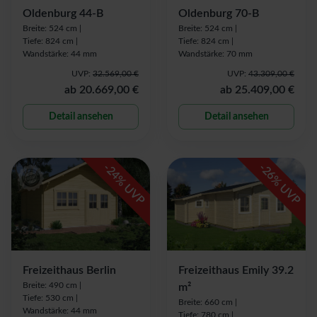
Oldenburg 44-B
Oldenburg 70-B
Breite: 524 cm |
Breite: 524 cm |
Tiefe: 824 cm |
Tiefe: 824 cm |
Wandstärke: 44 mm
Wandstärke: 70 mm
UVP:
32.569,00 €
UVP:
43.309,00 €
ab
20.669,00 €
ab
25.409,00 €
Detail ansehen
Detail ansehen
-
-
24
26
% UVP
% UVP
Freizeithaus Berlin
Freizeithaus Emily 39.2
Breite: 490 cm |
m²
Tiefe: 530 cm |
Breite: 660 cm |
Wandstärke: 44 mm
Tiefe: 780 cm |