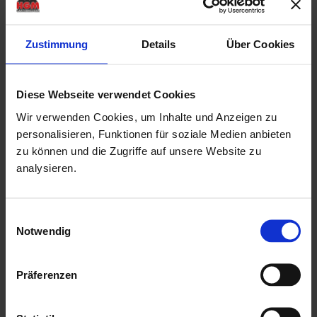
Seitenwandhöhe
194 cm
Dachfläche
14.6 m²
Vordach
30 cm
Zustimmung
Details
Über Cookies
Dachüberstand hinten
20 cm
Dachüberstand seitlich
22 cm
Diese Webseite verwendet Cookies
Nutzfläche
9.2 m²
Rauminhalt
21.1 m³
Wir verwenden Cookies, um Inhalte und Anzeigen zu
Räume
1
personalisieren, Funktionen für soziale Medien anbieten
Dachtyp
Tonnendach
zu können und die Zugriffe auf unsere Website zu
analysieren.
Produktbeschreibung
Einwilligungsauswahl
100 % Fichtenholz nordischer Qualität
Notwendig
Tür und Fenster aus extratrockenem (8–12 %)
Brettschichtholz
Präferenzen
Dreh-Kipp-Fenster mit verglaster Einheit, inkl. Beschläge
Tür mit verglaster Einheit, inkl. Beschläge