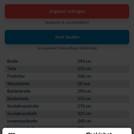
Angebot anfragen
(kostenlos & unverbindlich)
Jetzt kaufen
(in unserem Online-Shop HGM24.de)
Breite
294 cm
Tiefe
355 cm
Firsthöhe
268 cm
Wandstärke
28 mm
Bohlenbreite
294 cm
Bohlentiefe
355 cm
Sockelmassbreite
274 cm
Sockelmasstiefe
335 cm
Innenmassbreite
268 cm
Innenmasstiefe
329 cm