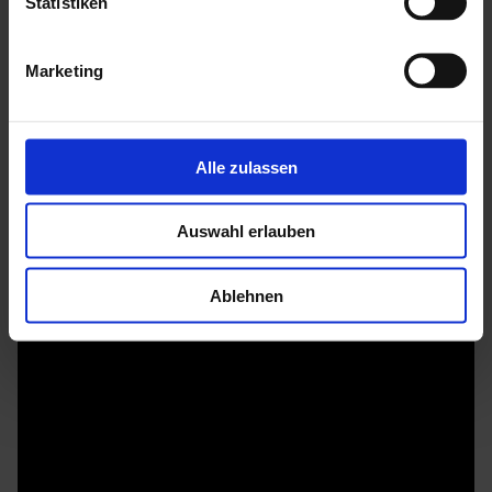
Statistiken
Boden und Decke aus 18 mm starken Profilbrettern
im Autoklaven imprägnierte Fundamentbalken
Marketing
Sturmleisten
Befestigungselemente (Nägel und Schrauben)
Alle zulassen
Montageanleitung
Mehr zu HGM Gartenhäuser
Auswahl erlauben
Ablehnen