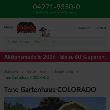
04271-9350-0
Individuelle persönliche Beratung
Menü
Ratgeber
Kontakt
Suchen Sie nach einem Produkt...
Aktionsmodelle 2026 - bis zu 60 % sparen!
›
›
Startseite
Gartenhäuser mit Tonnendach
Tene Gartenhaus COLORADO
Tene Gartenhaus COLORADO