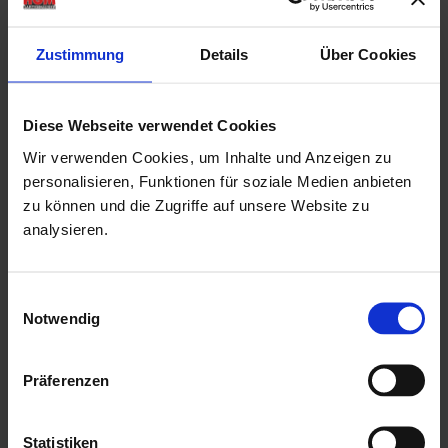
Dachfläche
31.5 m²
Vordach
42 cm
Zustimmung
Details
Über Cookies
Nutzfläche
16.6 m²
Rauminhalt
43.9 m³
Räume
1
Diese Webseite verwendet Cookies
Dachtyp
Walmdach
Wir verwenden Cookies, um Inhalte und Anzeigen zu
personalisieren, Funktionen für soziale Medien anbieten
Produktbeschreibung
zu können und die Zugriffe auf unsere Website zu
analysieren.
5 Jahre Garantie
4 mm gehärtetes Glas
Einwilligungsauswahl
Dachbretter mit Nut und Feder
Notwendig
Montageset
Holzart: nordisches Fichtenholz
Präferenzen
Starke Pfosten aus Leimholz
Farbanstrich gehört nicht zum Lieferumfang!
Statistiken