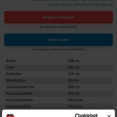
(auf Wunsch auch mit kostenfreier Einlagerung)
Angebot anfragen
(kostenlos & unverbindlich)
Jetzt kaufen
(in unserem Online-Shop HGM24.de)
Breite
588 cm
Tiefe
300 cm
Firsthöhe
319 cm
Wandstärke
28 mm
Sockelmassbreite
588 cm
Sockelmasstiefe
300 cm
Innenmassbreite
582.4 cm
Innenmasstiefe
294.4 cm
Seitenwandhöhe
210 cm