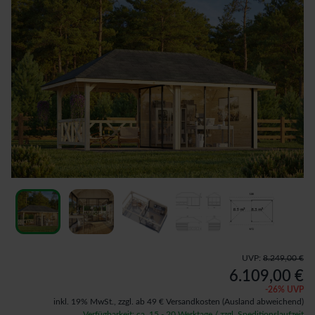
UVP:
8.249,00 €
6.109,00 €
-
26
% UVP
inkl. 19% MwSt.,
zzgl. ab 49 € Versandkosten
(Ausland abweichend)
Verfügbarkeit: ca. 15 - 20 Werktage / zzgl. Speditionslaufzeit