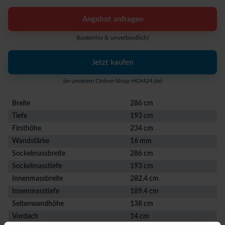
Angebot anfragen
(kostenlos & unverbindlich)
Jetzt kaufen
(in unserem Online-Shop HGM24.de)
Breite
286 cm
Tiefe
193 cm
Firsthöhe
234 cm
Wandstärke
16 mm
Sockelmassbreite
286 cm
Sockelmasstiefe
193 cm
Innenmassbreite
282.4 cm
Innenmasstiefe
189.4 cm
Seitenwandhöhe
138 cm
Vordach
14 cm