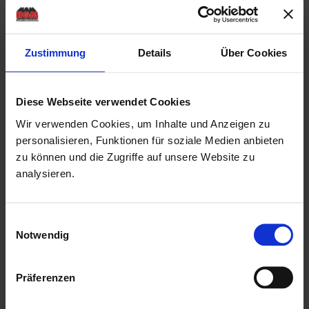
Nutzfläche
5.4 m²
Rauminhalt
10.4 m³
Räume
1
Zustimmung
Details
Über Cookies
Dachtyp
Satteldach
Dachfläche
10 m²
Diese Webseite verwendet Cookies
Produktbeschreibung
Wir verwenden Cookies, um Inhalte und Anzeigen zu
personalisieren, Funktionen für soziale Medien anbieten
Kammergetrocknetes, naturbelassenes Nadelholz
zu können und die Zugriffe auf unsere Website zu
16mm Blockbohlenstärke mit einfacher Nut & Feder
analysieren.
mit einer Einzeltür in der Front
Breite ca. 58,0 cm x Höhe
ca. 112,0 cm
Einwilligungsauswahl
Notwendig
Vorgefertigte 16 mm starke Wandelemente ermöglichen
einen einfachen und schnellen Aufbau
Präferenzen
16 mm starke Dach- und Fußbodenbretter aus massivem
Nut- und Federprofilholz