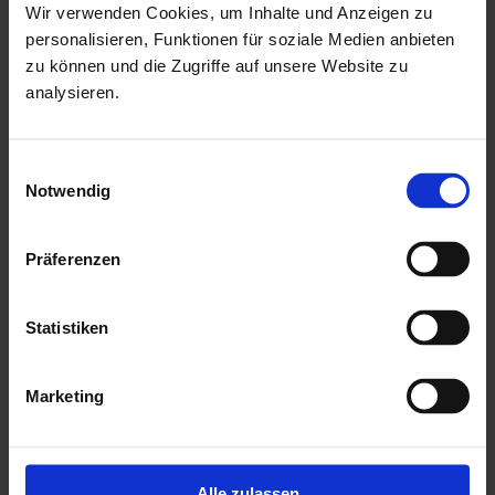
Bank 2 Tiefe: 27cm
Wir verwenden Cookies, um Inhalte und Anzeigen zu
Bank Material: Espe
personalisieren, Funktionen für soziale Medien anbieten
zu können und die Zugriffe auf unsere Website zu
Sitzplätze: 3
analysieren.
Spiegelbar: ja
Tür Breite: 83 cm
Einwilligungsauswahl
Tür Höhe: 177 cm
Notwendig
Tür Schloss: Magnetverschlusstechnik
Türart: Holztür mit Isolierglas, wärmegedämmt
Präferenzen
Tür Öffnungsrichtung: links
Statistiken
Mehr zu HGM Gartenhäuser
Marketing
Alle zulassen