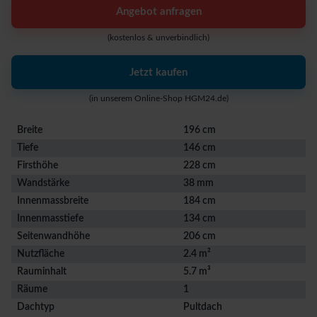
Angebot anfragen
(kostenlos & unverbindlich)
Jetzt kaufen
(in unserem Online-Shop HGM24.de)
Breite
196 cm
Tiefe
146 cm
Firsthöhe
228 cm
Wandstärke
38 mm
Innenmassbreite
184 cm
Innenmasstiefe
134 cm
Seitenwandhöhe
206 cm
Nutzfläche
2.4 m²
Rauminhalt
5.7 m³
Räume
1
Dachtyp
Pultdach