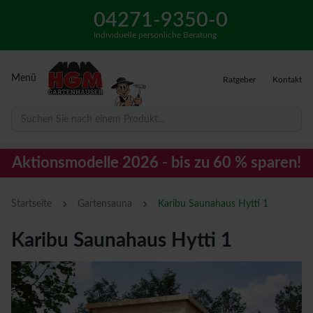
04271-9350-0
Individuelle persönliche Beratung
Menü
Ratgeber
Kontakt
Suchen Sie nach einem Produkt...
Aktionsmodelle 2026 - bis zu 60 % sparen!
›
›
Startseite
Gartensauna
Karibu Saunahaus Hytti 1
Karibu Saunahaus Hytti 1