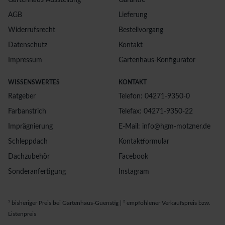
Gartenhaus Ausstellung
Garantie
AGB
Lieferung
Widerrufsrecht
Bestellvorgang
Datenschutz
Kontakt
Impressum
Gartenhaus-Konfigurator
WISSENSWERTES
KONTAKT
Ratgeber
Telefon: 04271-9350-0
Farbanstrich
Telefax: 04271-9350-22
Imprägnierung
E-Mail: info@hgm-motzner.de
Schleppdach
Kontaktformular
Dachzubehör
Facebook
Sonderanfertigung
Instagram
¹ bisheriger Preis bei Gartenhaus-Guenstig | ² empfohlener Verkaufspreis bzw.
Listenpreis