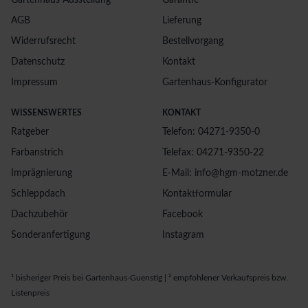
Gartenhaus Ausstellung
Garantie
AGB
Lieferung
Widerrufsrecht
Bestellvorgang
Datenschutz
Kontakt
Impressum
Gartenhaus-Konfigurator
WISSENSWERTES
KONTAKT
Ratgeber
Telefon: 04271-9350-0
Farbanstrich
Telefax: 04271-9350-22
Imprägnierung
E-Mail: info@hgm-motzner.de
Schleppdach
Kontaktformular
Dachzubehör
Facebook
Sonderanfertigung
Instagram
¹ bisheriger Preis bei Gartenhaus-Guenstig | ² empfohlener Verkaufspreis bzw.
Listenpreis