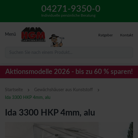
04271-9350-0
Individuelle persönliche Beratung
Menü
Ratgeber
Kontakt
Suchen Sie nach einem Produkt...
Aktionsmodelle 2026 - bis zu 60 % sparen!
›
›
Startseite
Gewächshäuser aus Kunststoff
Ida 3300 HKP 4mm, alu
Ida 3300 HKP 4mm, alu