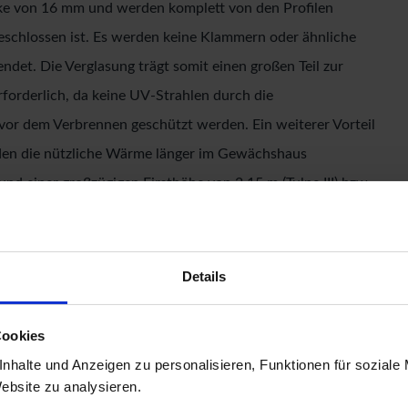
ke von 16 mm und werden komplett von den Profilen
eschlossen ist. Es werden keine Klammern oder ähnliche
det. Die Verglasung trägt somit einen großen Teil zur
erforderlich, da keine UV-Strahlen durch die
vor dem Verbrennen geschützt werden. Ein weiterer Vorteil
 den die nützliche Wärme länger im Gewächshaus
d einer großzügigen Firsthöhe von 2,15 m (Tulpe III) bzw.
e Pflanzen vorhanden. So können auch Tomaten und Gurken
alten. Neben der geteilten Drehtür und dem
hshaus Tulpe über ein Dachfenster mit automatischem
Details
g gewährleistet. Um zu sichern was Ihnen lieb ist, ist im
e Hoppe-Drückergarnitur enthalten. Das Design der
Cookies
iegenden Türscharniere abgerundet. Mit dem
nhalte und Anzeigen zu personalisieren, Funktionen für soziale
Website zu analysieren.
itige Regenrinne mit Fallrohren (Länge: 1,40 m). Alle