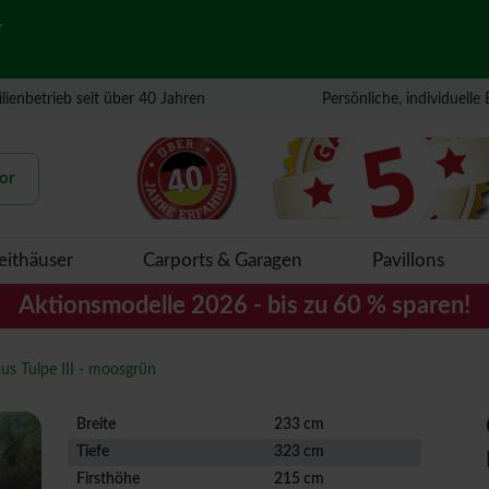
r
lienbetrieb seit über 40 Jahren
Persönliche, individuelle
or
eithäuser
Carports & Garagen
Pavillons
Aktionsmodelle 2026 - bis zu 60 % sparen!
s Tulpe III - moosgrün
Breite
233 cm
Tiefe
323 cm
Firsthöhe
215 cm