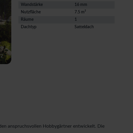
Wandstärke
16 mm
Nutzfläche
7.5 m²
Räume
1
Dachtyp
Satteldach
/
2
den anspruchsvollen Hobbygärtner entwickelt. Die