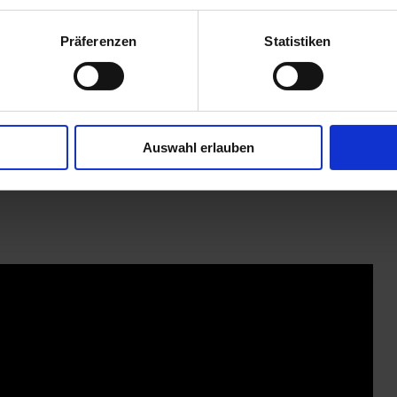
d in einem Stück ausgeführt und sorgen für extra hohe
 vermieden.
Präferenzen
Statistiken
Auswahl erlauben