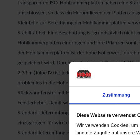
transparenten ISO-Hohlkammerplatten haben eine Stär
umschlossen, so dass ein Herumfliegen der Platten ausg
Kleinteile zur Befestigung der Hohlkammerplatten verwen
Stabilität bei. Eine Beschattung ist grundsätzlich nicht 
Hohlkammerplatten eindringen und Ihre Pflanzen somit 
der Hohlkammerplatten ist der hohe Isolierwert, durch
gespeichert wird. Durch die Stehwandhöhe von 1,49 m un
2,33 m (Tulpe IV) ist jede Menge Raum für Sie und Ihr
problemlos in die Höhe wachsen und sich vollends entf
Rückwandfenster mit Handaufsteller verfügt das Gewäc
Zustimmung
Fensterheber. Damit wird eine optimale Be- und Entlüftun
Standard-Lieferumfang eine hochwertige, abschließbar
Diese Webseite verwendet 
einzigartigen Tür wird durch die leichtgängigen, innenl
Wir verwenden Cookies, um I
und die Zugriffe auf unsere 
Standardlieferumfang erhalten Sie zusätzlich eine beidse