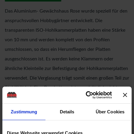
Das Aluminium- Gewächshaus Rose wurde speziell für den
anspruchsvollen Hobbygärtner entwickelt. Die
transparenten ISO-Hohlkammerplatten haben eine Stärke
von 10 mm und werden komplett von den Profilen
umschlossen, so dass ein Herumfliegen der Platten
ausgeschlossen ist. Es werden keine Klammern oder
ähnliche Kleinteile zur Befestigung der Hohlkammerplatten
verwendet. Die Verglasung trägt somit einen großen Teil zur
Stabilität bei. Eine Beschattung ist grundsätzlich nicht
erforderlich, da keine UV-Strahlen durch die
Hohlkammerplatten eindringen und Ihre Pflanzen somit vor
Zustimmung
Details
Über Cookies
dem Verbrennen geschützt werden. Ein weiterer Vorteil der
Hohlkammerplatten ist der hohe Isolierwert, durch den die
Diese Webseite verwendet Cookies