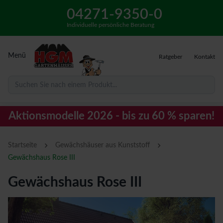
04271-9350-0
Individuelle persönliche Beratung
Menü
Ratgeber
Kontakt
Suchen Sie nach einem Produkt...
Aktionsmodelle 2026 - bis zu 60 % sparen!
›
›
Startseite
Gewächshäuser aus Kunststoff
Gewächshaus Rose III
Gewächshaus Rose III