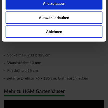
Standardlieferumfang erhalten Sie zusätzlich eine
Alle zulassen
beidseitige Regenrinne mit Fallrohren (Länge: 1,40 m). Alle
wichtigen Profile (First-, Rinnen- und Bodenprofile) sind in
Auswahl erlauben
einem Stück ausgeführt und sorgen für extra hohe
Ablehnen
Stabilität. Potenzielle Leckagen werden somit ebenfalls
vermieden.
Sockelmaß: 233 x 323 cm
Wandstärke: 10 mm
Firsthöhe: 215 cm
geteilte Drehtür 76 x 185 cm, Griff abschließbar
Mehr zu HGM Gartenhäuser