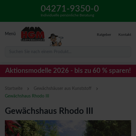
04271-9350-0
Individuelle persönliche Beratung
Menü
Ratgeber
Kontakt
Suchen Sie nach einem Produkt...
Aktionsmodelle 2026 - bis zu 60 % sparen!
›
›
Startseite
Gewächshäuser aus Kunststoff
Gewächshaus Rhodo III
Gewächshaus Rhodo III