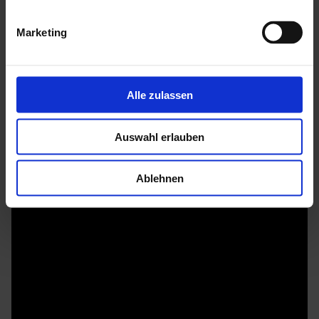
Sockelmaß: 227 x 227 cm
Marketing
Wandstärke: 6 mm
Firsthöhe: 204 cm
Schiebetür, Türanschlag rechts: ca. 71 x 177 cm
Alle zulassen
Mehr zu HGM Gartenhäuser
Auswahl erlauben
Ablehnen