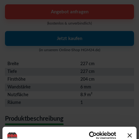
Angebot anfragen
(kostenlos & unverbindlich)
Jetzt kaufen
(in unserem Online-Shop HGM24.de)
Breite
227 cm
Tiefe
227 cm
Firsthöhe
204 cm
Wandstärke
6 mm
Nutzfläche
8.9 m²
Räume
1
Produktbeschreibung
Ihr Einstieg in die Gewächshauswelt