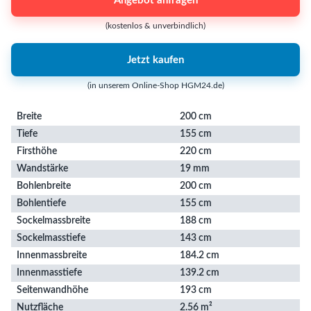
Angebot anfragen
(kostenlos & unverbindlich)
Jetzt kaufen
(in unserem Online-Shop HGM24.de)
Breite
200 cm
Tiefe
155 cm
Firsthöhe
220 cm
Wandstärke
19 mm
Bohlenbreite
200 cm
Bohlentiefe
155 cm
Sockelmassbreite
188 cm
Sockelmasstiefe
143 cm
Innenmassbreite
184.2 cm
Innenmasstiefe
139.2 cm
Seitenwandhöhe
193 cm
Nutzfläche
2.56 m²