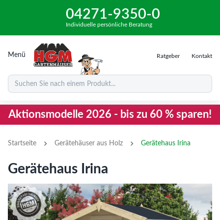
04271-9350-0
Individuelle persönliche Beratung
Menü
Ratgeber
Kontakt
Suchen Sie nach einem Produkt...
Aktionsmodelle 2026 - bis zu 60 % sparen!
›
›
Startseite
Gerätehäuser aus Holz
Gerätehaus Irina
Gerätehaus Irina