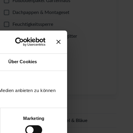
Fußbodenpaket Gartenhaus
Dachpappen & Montageset
Feuchtigkeitssperre
Ungeziefer- & Laubschutzgitter
Dachrinnen-Set
Windsicherung
Über Cookies
Fundament-Winkel
Lüftungsgitter
 Medien anbieten zu können
Dacheindeckung
Marketing
Imprägnierung gegen Schimmel & Bläue