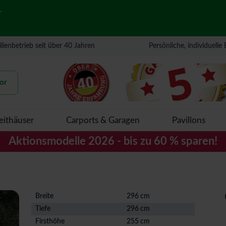
r
lienbetrieb seit über 40 Jahren
Persönliche, individuelle
or
eithäuser
Carports & Garagen
Pavillons
Aktionsmodelle 2026 - bis zu 60 % sparen!
Breite
296 cm
Tiefe
296 cm
Firsthöhe
255 cm