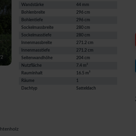
Wandstärke
44 mm
Bohlenbreite
296 cm
Bohlentiefe
296 cm
Sockelmassbreite
280 cm
Sockelmasstiefe
280 cm
Innenmassbreite
271.2 cm
Innenmasstiefe
271.2 cm
/
2
Seitenwandhöhe
204 cm
Nutzfläche
7.4 m²
Rauminhalt
16.5 m³
Räume
1
Dachtyp
Satteldach
chtenholz