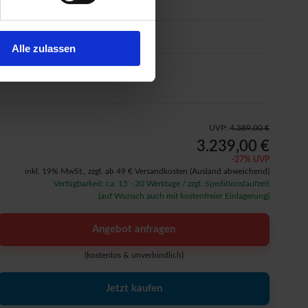
Farbanstrich
Sonderausstattung
Alle zulassen
Aufbauservice
UVP:
4.389,00 €
3.239,00 €
-
27
% UVP
inkl. 19% MwSt.,
zzgl. ab 49 € Versandkosten
(Ausland abweichend)
Verfügbarkeit: ca. 15 - 20 Werktage / zzgl. Speditionslaufzeit
(auf Wunsch auch mit kostenfreier Einlagerung)
Angebot anfragen
(kostenlos & unverbindlich)
Jetzt kaufen