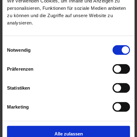
Wir verwenden Cookies, um Inhalte und Anzeigen zu
min. 16 mm Nut & Feder Holz für Dachbereich
personalisieren, Funktionen für soziale Medien anbieten
zu können und die Zugriffe auf unsere Website zu
ohne Fussboden & Unterkonstruktion
analysieren.
mit Echtglaseinsätzen als kostenlose Beigabe
mit einer Montageanleitung
Einwilligungsauswahl
Notwendig
Mehr zu HGM Gartenhäuser
Präferenzen
Statistiken
Marketing
Alle zulassen