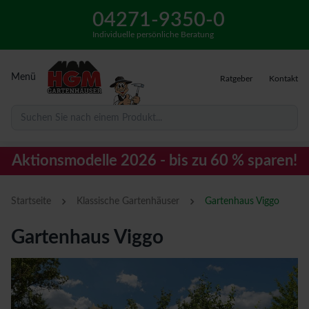
04271-9350-0
Individuelle persönliche Beratung
Menü
Ratgeber
Kontakt
Suchen Sie nach einem Produkt...
Aktionsmodelle 2026 - bis zu 60 % sparen!
›
›
Startseite
Klassische Gartenhäuser
Gartenhaus Viggo
Gartenhaus Viggo