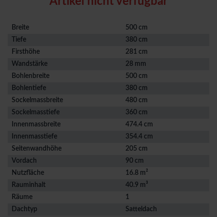
Artikel nicht verfügbar
Breite
500 cm
Tiefe
380 cm
Firsthöhe
281 cm
Wandstärke
28 mm
Bohlenbreite
500 cm
Bohlentiefe
380 cm
Sockelmassbreite
480 cm
Sockelmasstiefe
360 cm
Innenmassbreite
474.4 cm
Innenmasstiefe
354.4 cm
Seitenwandhöhe
205 cm
Vordach
90 cm
Nutzfläche
16.8 m²
Rauminhalt
40.9 m³
Räume
1
Dachtyp
Satteldach