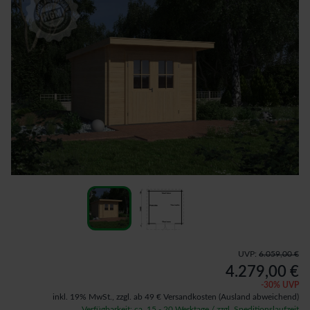
UVP:
6.059,00 €
4.279,00 €
-
30
% UVP
inkl. 19% MwSt.,
zzgl. ab 49 € Versandkosten
(Ausland abweichend)
Verfügbarkeit: ca. 15 - 20 Werktage / zzgl. Speditionslaufzeit