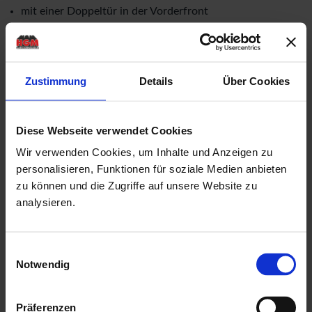
mit einer Doppeltür in der Vorderfront
Rahmenaußenmaße der Doppeltür: Breite: 1,73 mtr. x
Höhe: 1,925 mtr.
Doppeltür mit einer
niedrigen Metallschwelle
(keine
Zustimmung
Details
Über Cookies
Stolperfalle!)
Drückergarnitur & Profilzylinderschloss für Doppeltür
Diese Webseite verwendet Cookies
mit aufgesetzten Sprossen in Türen
Wir verwenden Cookies, um Inhalte und Anzeigen zu
18,5 mm Nut & Feder Holz für Dachbereich
personalisieren, Funktionen für soziale Medien anbieten
zu können und die Zugriffe auf unsere Website zu
18,5 mm Nut & Feder Holz für Fussbodenbereich
analysieren.
imprägnierte Unterkonstruktion in 38 mm x 58 mm
mit Isolierglaseinsätzen & Gummidichtungen als
Einwilligungsauswahl
kostenlose Beigabe
Notwendig
mit einer ausführlichen, deutschen Montageanleitung
Herstellung "Made in Germany"
Präferenzen