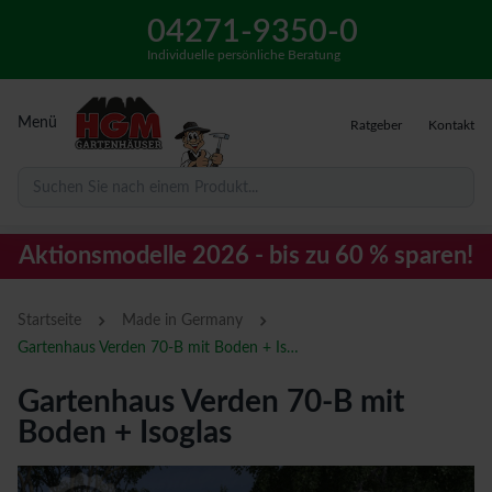
04271-9350-0
Individuelle persönliche Beratung
Menü
Ratgeber
Kontakt
Suchen Sie nach einem Produkt...
Aktionsmodelle 2026 - bis zu 60 % sparen!
›
›
Startseite
Made in Germany
Gartenhaus Verden 70-B mit Boden + Isoglas
Gartenhaus Verden 70-B mit
Boden + Isoglas