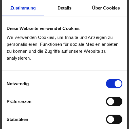
Zustimmung
Details
Über Cookies
Tür mit einer niedrigen Metallschwelle
Drückergarnitur & Profilzylinderschloss für Doppeltür
mit aufgesetzten Sprossen in Türen
Diese Webseite verwendet Cookies
18,5 mm Nut & Feder Holz für Dachbereich
Wir verwenden Cookies, um Inhalte und Anzeigen zu
personalisieren, Funktionen für soziale Medien anbieten
ohne Fussboden & Unterkonstruktion
zu können und die Zugriffe auf unsere Website zu
mit Echtglaseinsätzen als kostenlose Beigabe
analysieren.
mit einer ausführlichen, deutschen Montageanleitung
Herstellung "Made in Germany"
Einwilligungsauswahl
Notwendig
Mehr zu HGM Gartenhäuser
Präferenzen
Statistiken