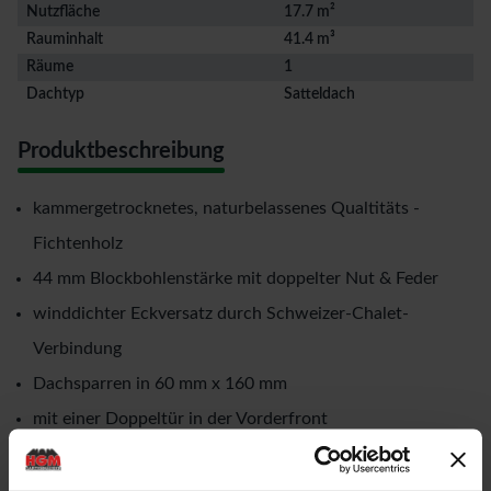
Nutzfläche
17.7 m²
Rauminhalt
41.4 m³
Räume
1
Dachtyp
Satteldach
Produktbeschreibung
kammergetrocknetes, naturbelassenes Qualtitäts -
Fichtenholz
44 mm Blockbohlenstärke mit doppelter Nut & Feder
winddichter Eckversatz durch Schweizer-Chalet-
Verbindung
Dachsparren in 60 mm x 160 mm
mit einer Doppeltür in der Vorderfront
Rahmenaußenmaße der Doppeltür: Breite: 1,73 mtr. x
Höhe: 1,925 mtr.