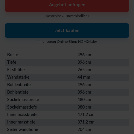
Angebot anfragen
(kostenlos & unverbindlich)
Jetzt kaufen
(in unserem Online-Shop HGM24.de)
Breite
496 cm
Tiefe
396 cm
Firsthöhe
265 cm
Wandstärke
44 mm
Bohlenbreite
496 cm
Bohlentiefe
396 cm
Sockelmassbreite
480 cm
Sockelmasstiefe
380 cm
Innenmassbreite
471.2 cm
Innenmasstiefe
371.2 cm
Seitenwandhöhe
204 cm