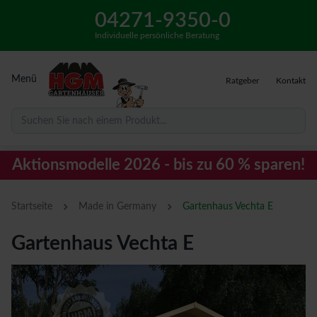
04271-9350-0
Individuelle persönliche Beratung
Menü
Ratgeber
Kontakt
Suchen Sie nach einem Produkt...
Aktionsmodelle 2026 - bis zu 60 % sparen!
›
›
Startseite
Made in Germany
Gartenhaus Vechta E
Gartenhaus Vechta E