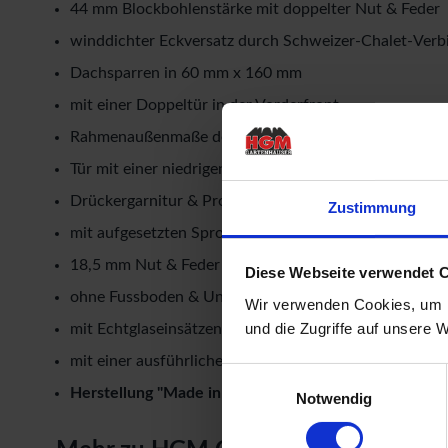
44 mm Blockbohlenstärke mit doppelter Nut & Feder
winddichter Eckversatz durch Schweizer-Chalet-Ver
Dachsparren in 60 mm x 160 mm
mit einer Doppeltür in der Vorderfront
Rahmenaußenmaße der Doppeltür: Breite: 1,73 mtr. x 
Tür mit einer niedrigen Metallschwelle
Drückergarnitur & Profilzylinderschloss für Doppeltür
Zustimmung
mit aufgesetzten Sprossen in Türen
18,5 mm Nut & Feder Holz für Dachbereich
Diese Webseite verwendet 
ohne Fussboden & Unterkonstruktion
Wir verwenden Cookies, um I
und die Zugriffe auf unsere 
mit Echtglaseinsätzen als kostenlose Beigabe
mit einer ausführlichen, deutschen Montageanleitung
Einwilligungsauswahl
Herstellung "Made in Germany"
Notwendig