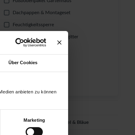
Fußbodenpaket Gartenhaus
Dachpappen & Montageset
Feuchtigkeitssperre
Ungeziefer- & Laubschutzgitter
Dachrinnen-Set
Windsicherung
Über Cookies
Fundament-Winkel
Lüftungsgitter
 Medien anbieten zu können
Dacheindeckung
Marketing
Imprägnierung gegen Schimmel & Bläue