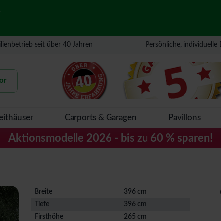
r
lienbetrieb seit über 40 Jahren
Persönliche, individuelle
or
eithäuser
Carports & Garagen
Pavillons
Aktionsmodelle 2026 - bis zu 60 % sparen!
Breite
396 cm
Tiefe
396 cm
Firsthöhe
265 cm