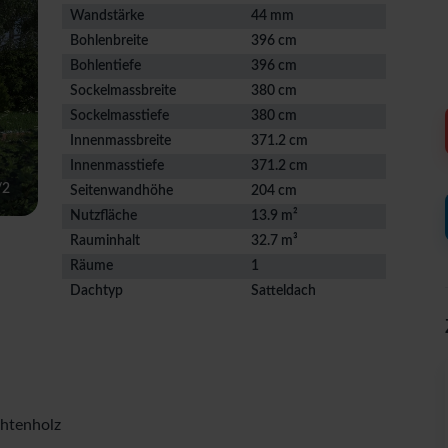
Wandstärke
44 mm
Bohlenbreite
396 cm
Bohlentiefe
396 cm
Sockelmassbreite
380 cm
Sockelmasstiefe
380 cm
Innenmassbreite
371.2 cm
Innenmasstiefe
371.2 cm
/
2
Seitenwandhöhe
204 cm
Nutzfläche
13.9 m²
Rauminhalt
32.7 m³
Räume
1
Dachtyp
Satteldach
chtenholz