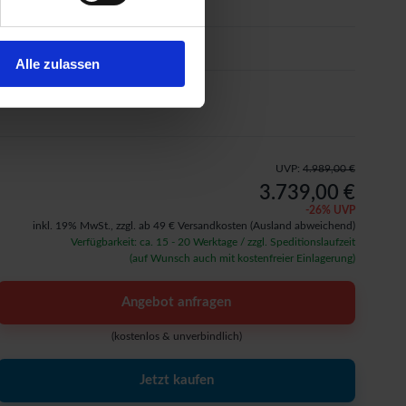
Farbanstrich
Sonderausstattung
Alle zulassen
Aufbauservice
UVP:
4.989,00 €
3.739,00 €
-
26
% UVP
inkl. 19% MwSt.,
zzgl. ab 49 € Versandkosten
(Ausland abweichend)
Verfügbarkeit: ca. 15 - 20 Werktage / zzgl. Speditionslaufzeit
(auf Wunsch auch mit kostenfreier Einlagerung)
Angebot anfragen
(kostenlos & unverbindlich)
Jetzt kaufen