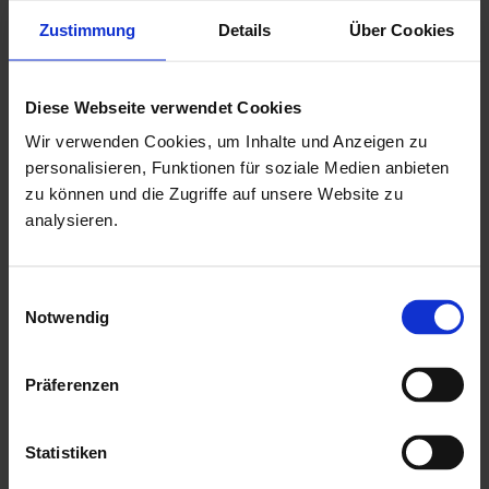
Zustimmung
Details
Über Cookies
Tür mit einer niedrigen Metallschwelle
Drückergarnitur & Profilzylinderschloss für die Doppeltür
mit aufgesetzten Sprossen in Türen
Diese Webseite verwendet Cookies
18,5 mm Nut & Feder Holz für Dachbereich
Wir verwenden Cookies, um Inhalte und Anzeigen zu
personalisieren, Funktionen für soziale Medien anbieten
ohne Fussboden & Unterkonstruktion
zu können und die Zugriffe auf unsere Website zu
mit Echtglaseinsätzen als kostenlose Beigabe
analysieren.
mit einer ausführlichen, deutschen Montageanleitung
Herstellung "Made in Germany"
Einwilligungsauswahl
Notwendig
Mehr zu HGM Gartenhäuser
Präferenzen
Statistiken