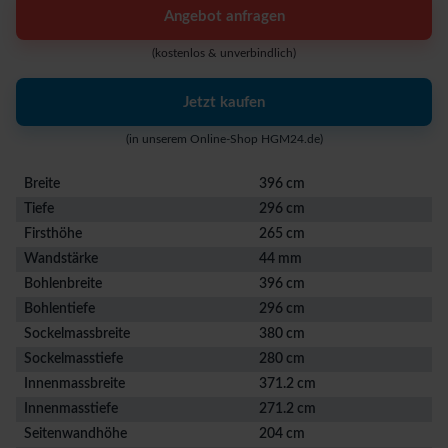
Angebot anfragen
(kostenlos & unverbindlich)
Jetzt kaufen
(in unserem Online-Shop HGM24.de)
Breite
396 cm
Tiefe
296 cm
Firsthöhe
265 cm
Wandstärke
44 mm
Bohlenbreite
396 cm
Bohlentiefe
296 cm
Sockelmassbreite
380 cm
Sockelmasstiefe
280 cm
Innenmassbreite
371.2 cm
Innenmasstiefe
271.2 cm
Seitenwandhöhe
204 cm