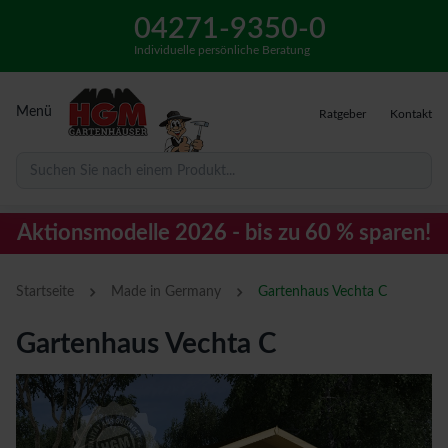
04271-9350-0
Individuelle persönliche Beratung
Menü
Ratgeber
Kontakt
Suchen Sie nach einem Produkt...
Aktionsmodelle 2026 - bis zu 60 % sparen!
›
›
Startseite
Made in Germany
Gartenhaus Vechta C
Gartenhaus Vechta C