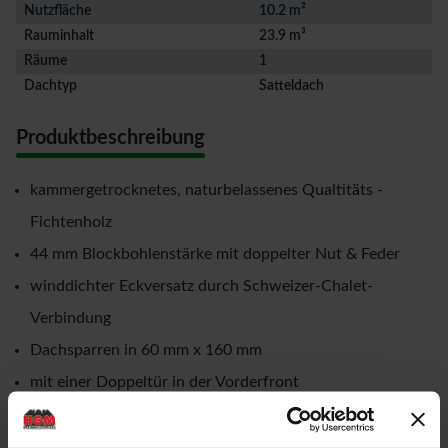
Nutzfläche
10.2 m²
Rauminhalt
23.9 m³
Räume
1
Dachtyp
Satteldach
Produktbeschreibung
kammergetrocknetes, naturbelassenes Qualtitäts -
Fichtenholz
44 mm Blockbohlenstärke mit doppelter Nut & Feder
winddichter Eckversatz durch Schweizer-Chalet-
Verbindung
Dachsparren in 60 mm x 160 mm
mit einer Doppeltür in der Vorderfront
Rahmenaußenmaße der Doppeltür: Breite: 1,73 mtr. x
Höhe: 1,925 mtr.