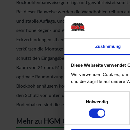
Bockbohlenbauweise gefertigt und gewährleistet somit e
Bei dieser Bauweise werden die Wandbohlen reihum aufge
und stabile Auflage, und dann miteinander verschraubt.
sehr hohe Regen- und Winddichte. Durch die Doppelnut 
Eckverbindungen sitzenden Vorbohrungen für die Versch
Zustimmung
verkürzen die Montage enorm. Das Pultdach besteht a
schützt den Eingangsbereich darüber hinaus wirkungsvo
Diese Webseite verwendet 
Raum von 21 cbm. Mit einer Seitenhöhe von 196 cm und
Wir verwenden Cookies, um I
optimale Raumnutzung. Das Gartenhaus ohne Anbauten 
und die Zugriffe auf unsere 
Blockbohlenhäusern kommt hierzu noch das Maß der üb
Einwilligungsauswahl
den Schutz von unten und werden unter das Gartenhaus
Notwendig
Bodenbalken sind diese vor Witterungseinflüssen und ho
Mehr zu HGM Gartenhäuser