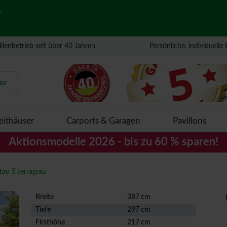
r
lienbetrieb seit über 40 Jahren
Persönliche, individuelle
or
eithäuser
Carports & Garagen
Pavillons
Aktionsmodelle 2026 - bis zu 60 % sparen!
tau 5 terragrau
Breite
387 cm
Tiefe
297 cm
Firsthöhe
217 cm