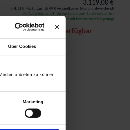
3.119,00 €
inkl. 19% MwSt.,
zzgl. ab 49 € Versandkosten
(Ausland abweichend)
Verfügbarkeit: ca. 15 - 20 Werktage / zzgl. Speditionslaufzeit
(auf Wunsch auch mit kostenfreier Einlagerung)
Artikel nicht verfügbar
Über Cookies
 Medien anbieten zu können
Marketing