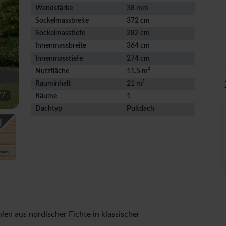
Wandstärke
38 mm
Sockelmassbreite
372 cm
Sockelmasstiefe
282 cm
Innenmassbreite
364 cm
Innenmasstiefe
274 cm
Nutzfläche
11.5 m²
Rauminhalt
21 m³
/
7
Räume
1
Dachtyp
Pultdach
n aus nordischer Fichte in klassischer