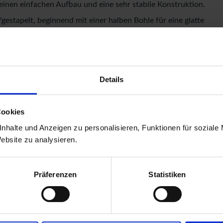
inen einfachen Aufbau und eine sehr stabile Konstruktion.
stapelt, beginnend mit einer halben Bohle für eine glatte
 Unsere patentierte 6-Plus-Eckverbindung garantiert eine
und -feder sind die Wände extrem stabil. Die in den
raubung der Blockbohlen sind werkseitig vorgefertigt und
Details
us Massivholzdach. Der vordere Dachüberstand von 270 cm
ll. Die Grundfläche beträgt 11,5 qm bei einem umbauten
Cookies
 einer Firsthöhe von 217 cm bietet das Gerätehaus
nhalte und Anzeigen zu personalisieren, Funktionen für soziale
hat ein Sockelmaß von 372 cm x 282 cm. Bei den
Website zu analysieren.
erstehenden Blockbohlenköpfe. Bodenbalken sorgen für
 gelegt. Durch die Kesseldruckimprägnierung der
Präferenzen
Statistiken
lzzersetzenden Pilzen bereits geschützt.