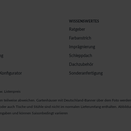
WISSENSWERTES
Ratgeber
Farbanstrich
Imprägnierung
ng
Schleppdach
Dachzubehör
Konfigurator
Sonderanfertigung
w. Listenpreis
n teilweise abweichen. Gartenhäuser mit Deutschland-Banner über dem Foto werden 
er auch Tische und Stühle sind nicht im normalen Lieferumfang enthalten. Abbildun
 Angaben und können Saisonbedingt variieren