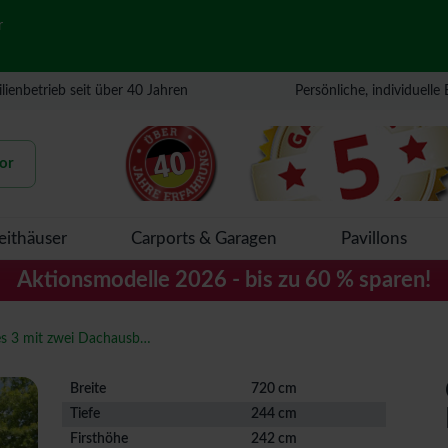
r
lienbetrieb seit über 40 Jahren
Persönliche, individuelle
or
eithäuser
Carports & Garagen
Pavillons
Aktionsmodelle 2026 - bis zu 60 % sparen!
Gartenhaus Theres 3 mit zwei Dachausbauelementen
Breite
720 cm
Tiefe
244 cm
Firsthöhe
242 cm