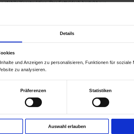
e stabile Konstruktion. Das Satteldach besteht aus
inem umbauten Raum von 12,2 cbm. Mit einer Seitenhöhe
s Gartenhaus optimale Raumnutzung. Das Gartenhaus ohne
enbalken sorgen für den Schutz von unten und werden
Details
rägnierung der Bodenbalken sind diese vor
s geschützt. Die praktische und vormontierte Tür sorgt mit
Cookies
en für einen einfachen Zutritt in das Gartenhaus und
nhalte und Anzeigen zu personalisieren, Funktionen für soziale
Website zu analysieren.
iff. Die Verglasung der Lichtausschnitte sorgt für
Präferenzen
Statistiken
Auswahl erlauben