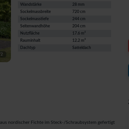
Wandstärke
28 mm
Sockelmassbreite
720 cm
Sockelmasstiefe
244 cm
Seitenwandhöhe
204 cm
Nutzfläche
17.6 m²
Rauminhalt
12.2 m³
Dachtyp
Satteldach
/
2
us nordischer Fichte im Steck-/Schraubsystem gefertigt