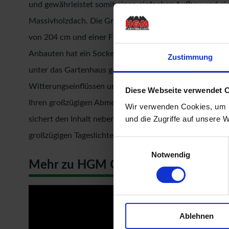
und gewährleistet somit einen einfachen Aufbau und ein
Massivholzdach. Die Grundfläche beträgt 5,5 qm bei e
von 204 cm und einer Firsthöhe von 242 cm bietet da
Anbauten hat ein Sockelmaß von 240 cm x 244 cm. Bod
Zustimmung
unter das Gartenhaus gelegt. Durch die Kesseldruckimp
Witterungseinflüssen und holzzersetzenden Pilzen bereit
Diese Webseite verwendet 
Ihren großzügigen Abmessungen und dem Massivholzrahm
Wir verwenden Cookies, um I
und die Zugriffe auf unsere 
sichert den Inhalt nebenbei effektiv vor unbefugtem Zugr
großzügigen Tageslichteinfall.
Einwilligungsauswahl
Notwendig
Mehr zu HGM Gartenhäuser
Ablehnen