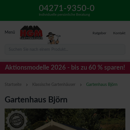
04271-9350-0
Individuelle persönliche Beratung
Menü
Ratgeber
Kontakt
Suchen Sie nach einem Produkt...
Aktionsmodelle 2026 - bis zu 60 % sparen!
›
›
Startseite
Klassische Gartenhäuser
Gartenhaus Björn
Gartenhaus Björn