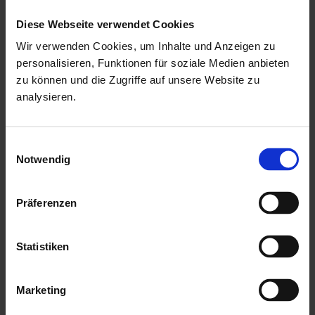
min. 16 mm Nut & Feder Holz für Dachbereich
Diese Webseite verwendet Cookies
ohne Fussboden & Unterkonstruktion
Wir verwenden Cookies, um Inhalte und Anzeigen zu
personalisieren, Funktionen für soziale Medien anbieten
mit Echtglaseinsätzen als kostenlose Beigabe
zu können und die Zugriffe auf unsere Website zu
mit einer Montageanleitung
analysieren.
Mehr zu HGM Gartenhäuser
Einwilligungsauswahl
Notwendig
Präferenzen
Statistiken
Marketing