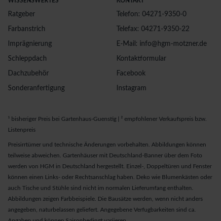
WISSENSWERTES
KONTAKT
Ratgeber
Telefon: 04271-9350-0
Farbanstrich
Telefax: 04271-9350-22
Imprägnierung
E-Mail: info@hgm-motzner.de
Schleppdach
Kontaktformular
Dachzubehör
Facebook
Sonderanfertigung
Instagram
¹ bisheriger Preis bei Gartenhaus-Guenstig | ² empfohlener Verkaufspreis bzw.
Listenpreis
Preisirrtümer und technische Änderungen vorbehalten. Abbildungen können
teilweise abweichen. Gartenhäuser mit Deutschland-Banner über dem Foto
werden von HGM in Deutschland hergestellt. Einzel-, Doppeltüren und Fenster
können einen Links- oder Rechtsanschlag haben. Deko wie Blumenkästen oder
auch Tische und Stühle sind nicht im normalen Lieferumfang enthalten.
Abbildungen zeigen Farbbeispiele. Die Bausätze werden, wenn nicht anders
angegeben, naturbelassen geliefert. Angegebene Verfugbarkeiten sind ca.
Angaben und können Saisonbedingt variieren