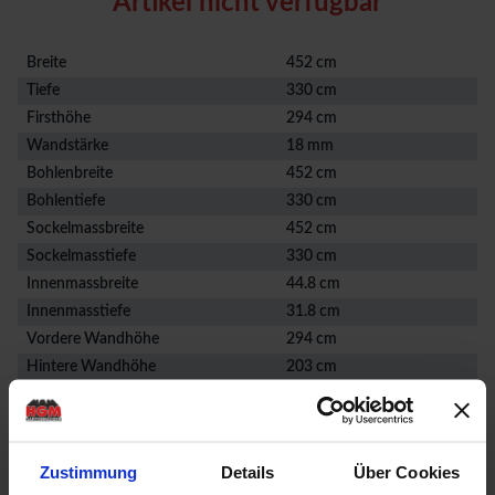
Artikel nicht verfügbar
Breite
452 cm
Tiefe
330 cm
Firsthöhe
294 cm
Wandstärke
18 mm
Bohlenbreite
452 cm
Bohlentiefe
330 cm
Sockelmassbreite
452 cm
Sockelmasstiefe
330 cm
Innenmassbreite
44.8 cm
Innenmasstiefe
31.8 cm
Vordere Wandhöhe
294 cm
Hintere Wandhöhe
203 cm
Vordach
30 cm
Nutzfläche
13.6 m²
Rauminhalt
33.7 m³
Zustimmung
Details
Über Cookies
Räume
1