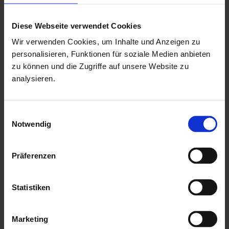
Dachtyp
Pultdach
Diese Webseite verwendet Cookies
Produktbeschreibung
Wir verwenden Cookies, um Inhalte und Anzeigen zu
personalisieren, Funktionen für soziale Medien anbieten
kammergetrocknetes, naturbelassenes Qualtitäts -
zu können und die Zugriffe auf unsere Website zu
Fichtenholz
analysieren.
44 mm Blockbohlenstärke mit doppelter Nut & Feder
winddichter Eckversatz durch Schweizer-Chalet-
Einwilligungsauswahl
Verbindung
Notwendig
mit einer
großen Doppelfalttür
in der Vorderfront
Präferenzen
Tür mit einer niedriger Metalschwelle
Drückergarnitur & Profilzylinderschloss für die Tür
Statistiken
mit
Isolierglaseinsätzen
als kostenlose Beigabe
mit einer ausführlichen, deutschen Montageanleitung
Marketing
Hersteller: Palmako