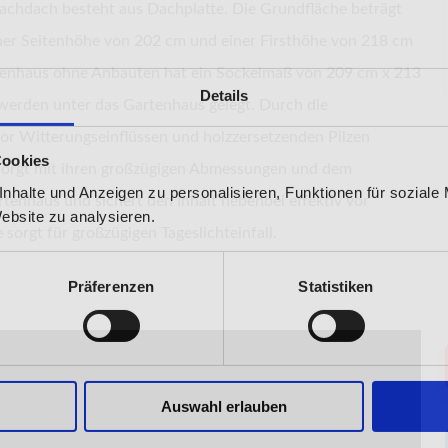
lachdach besteht aus Dachplatte. Die Grundfläche beträgt
er Seitenhöhe von 202 cm und einer Firsthöhe von 218 cm
tenhaus ohne Anbauten hat ein Sockelmaß von 209 cm x 213
Details
werden unter das Gartenhaus gelegt. Durch die
or Witterungseinflüssen und holzzersetzenden Pilzen
Cookies
r sorgt mit ihren großzügigen Abmessungen und dem
nhalte und Anzeigen zu personalisieren, Funktionen für soziale
tenhaus und sichert den Inhalt nebenbei effektiv vor
Website zu analysieren.
sorgt für großzügigen Tageslichteinfall.
Präferenzen
Statistiken
Auswahl erlauben