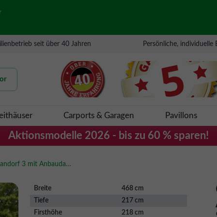
r
lienbetrieb seit über 40 Jahren
Persönliche, individuelle
or
eithäuser
Carports & Garagen
Pavillons
Aktionsmodelle 2026 - bis zu 60 % sparen!
Gartenhaus Schwandorf 3 mit Anbaudach 2.8 m Breite & Seiten- und Rückwand
Breite
468 cm
Tiefe
217 cm
Firsthöhe
218 cm