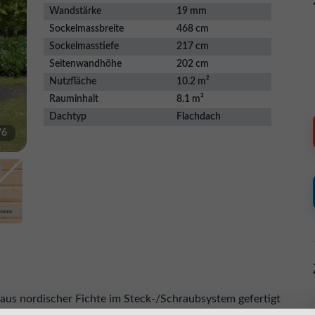
Wandstärke
19 mm
Sockelmassbreite
468 cm
Sockelmasstiefe
217 cm
Seitenwandhöhe
202 cm
Nutzfläche
10.2 m²
Rauminhalt
8.1 m³
Dachtyp
Flachdach
/
6
us nordischer Fichte im Steck-/Schraubsystem gefertigt