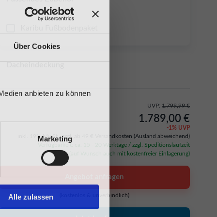
Karibu Fußbodenpaket
Über Cookies
Dacheindeckung
 Medien anbieten zu können
UVP:
1.799,99 €
1.789,00 €
-
1
% UVP
inkl. 19% MwSt.,
zzgl. ab 49 € Versandkosten
(Ausland abweichend)
Marketing
Verfügbarkeit: ca. 15 - 20 Werktage / zzgl. Speditionslaufzeit
(auf Wunsch auch mit kostenfreier Einlagerung)
Angebot anfragen
(kostenlos & unverbindlich)
Alle zulassen