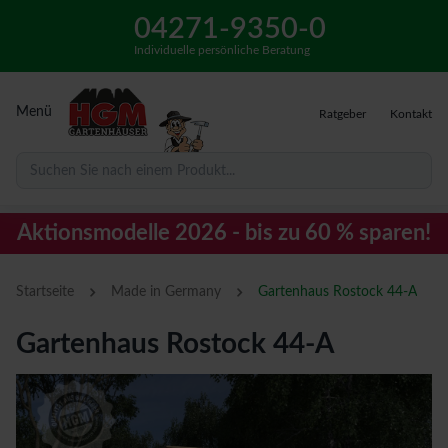
04271-9350-0
Individuelle persönliche Beratung
Menü
Ratgeber
Kontakt
Suchen Sie nach einem Produkt...
Aktionsmodelle 2026 - bis zu 60 % sparen!
›
›
Startseite
Made in Germany
Gartenhaus Rostock 44-A
Gartenhaus Rostock 44-A