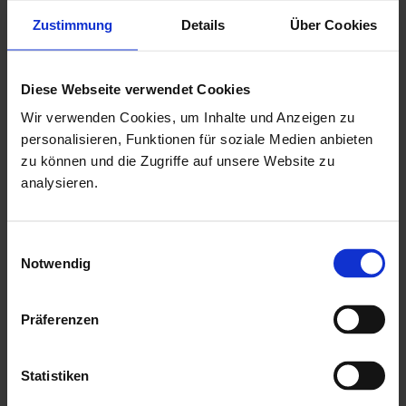
Zustimmung
Details
Über Cookies
Höhe: 1,925 mtr.
Doppeltür mit einer niedrigen Metallschwelle (keine
Stolperfalle!)
Diese Webseite verwendet Cookies
Drückergarnitur & Profilzylinderschloss für Doppeltür
Wir verwenden Cookies, um Inhalte und Anzeigen zu
personalisieren, Funktionen für soziale Medien anbieten
18,5 mm Nut & Feder Holz für Dachbereich
zu können und die Zugriffe auf unsere Website zu
ohne Fussboden & Unterkonstruktion
analysieren.
mit einer ausführlichen, deutschen Montageanleitung
Herstellung "Made in Germany"
Einwilligungsauswahl
Notwendig
Mehr zu HGM Gartenhäuser
Präferenzen
Statistiken