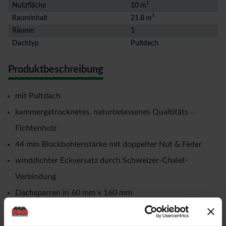
Nutzfläche
10 m²
Rauminhalt
21.8 m³
Räume
1
Dachtyp
Pultdach
Produktbeschreibung
mit Pultdach
kammergetrocknetes, naturbelassenes Qualtitäts -
Fichtenholz
44 mm Blockbohlenstärke mit doppelter Nut & Feder
winddichter Eckversatz durch Schweizer-Chalet-
Verbindung
Dachsparren in 60 mm x 160 mm
mit einer Milchglas-Doppeltür in der Vorderfront
Rahmenaußenmaße der Doppeltür: Breite: 1,73 mtr. x