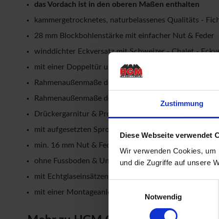
das Vordach ist in den oberen Maßen enthalten
kammergetrocknetes, naturbelassenes Qualitäts - Fic
28 mm Blockbohlenstärke mit einfacher Nut & Feder
winddichter Eckversatz mit Schweizer - Chalet - Eck
mit einer Doppeltür und zwei Ausstell - Einzelfenster
Rahmenaußenmaße der Tür: Breite: 1,20 mtr. x Höhe: 
Rahmenaußenmaße der Fenster: Breite: 0,77 mtr. x Hö
Zustimmung
Drückergarnitur & Profilzylinderschloss für die Tür
mit aufgesetzten Sprossen an den Glasscheiben
Diese Webseite verwendet 
min. 16 mm Nut & Feder Holz für Dachbereich
Wir verwenden Cookies, um I
ohne Fussboden & Unterkonstruktion
und die Zugriffe auf unsere 
mit Echtglaseinsätzen als kostenlose Beigabe
Einwilligungsauswahl
mit einer Montageanleitung
Notwendig