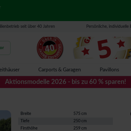
r
lienbetrieb seit über 40 Jahren
Persönliche, individuelle
or
eithäuser
Carports & Garagen
Pavillons
Aktionsmodelle 2026 - bis zu 60 % sparen!
Breite
575 cm
Tiefe
250 cm
Firsthöhe
259 cm