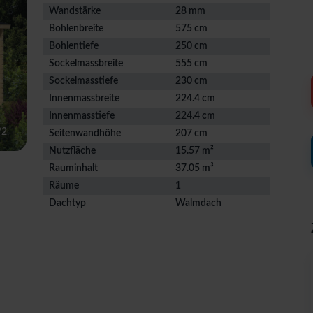
Wandstärke
28 mm
Bohlenbreite
575 cm
Bohlentiefe
250 cm
Sockelmassbreite
555 cm
Sockelmasstiefe
230 cm
Innenmassbreite
224.4 cm
Innenmasstiefe
224.4 cm
/
2
Seitenwandhöhe
207 cm
Nutzfläche
15.57 m²
Rauminhalt
37.05 m³
Räume
1
Dachtyp
Walmdach