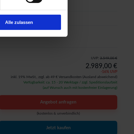
Sonderausstattung
Aufbauservice
Alle zulassen
Sonderausstattung
UVP:
3.549,00 €
2.989,00 €
-
16
% UVP
inkl. 19% MwSt.,
zzgl. ab 49 € Versandkosten
(Ausland abweichend)
Verfügbarkeit: ca. 15 - 20 Werktage / zzgl. Speditionslaufzeit
(auf Wunsch auch mit kostenfreier Einlagerung)
Angebot anfragen
(kostenlos & unverbindlich)
Jetzt kaufen