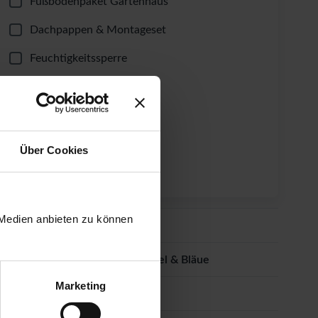
Fußbodenpaket Gartenhaus
Dachpappen & Montageset
Feuchtigkeitssperre
Dachrinnen-Set
Windsicherung
Fundament-Winkel
Über Cookies
Lüftungsgitter
 Medien anbieten zu können
Dacheindeckung
Imprägnierung gegen Schimmel & Bläue
Marketing
Farbanstrich