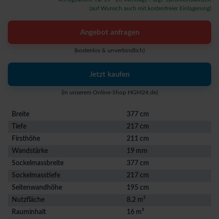
(auf Wunsch auch mit kostenfreier Einlagerung)
Angebot anfragen
(kostenlos & unverbindlich)
Jetzt kaufen
(in unserem Online-Shop HGM24.de)
Breite
377 cm
Tiefe
217 cm
Firsthöhe
211 cm
Wandstärke
19 mm
Sockelmassbreite
377 cm
Sockelmasstiefe
217 cm
Seitenwandhöhe
195 cm
Nutzfläche
8.2 m²
Rauminhalt
16 m³