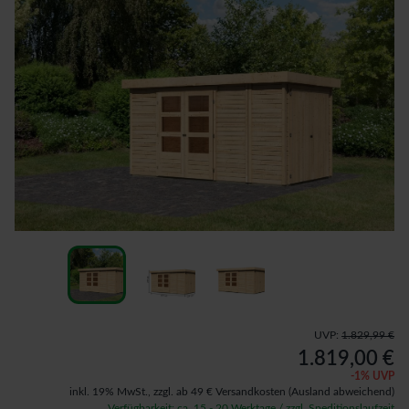
UVP:
1.829,99 €
1.819,00 €
-
1
% UVP
inkl. 19% MwSt.,
zzgl. ab 49 € Versandkosten
(Ausland abweichend)
Verfügbarkeit: ca. 15 - 20 Werktage / zzgl. Speditionslaufzeit