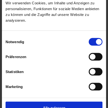
Wir verwenden Cookies, um Inhalte und Anzeigen zu
Witterungseinflüssen und holzzersetzenden Pilzen bereits
personalisieren, Funktionen für soziale Medien anbieten
geschützt. Die praktische und vormontierte Tür sorgt mit
zu können und die Zugriffe auf unsere Website zu
analysieren.
ihren großzügigen Abmessungen und dem
Massivholzrahmen für einen einfachen Zutritt in das
Gartenhaus und sichert den Inhalt nebenbei effektiv vor
Einwilligungsauswahl
Notwendig
unbefugtem Zugriff. Die Verglasung der Lichtausschnitte
sorgt für großzügigen Tageslichteinfall.
Präferenzen
Mehr zu HGM Gartenhäuser
Statistiken
Marketing
Alle zulassen