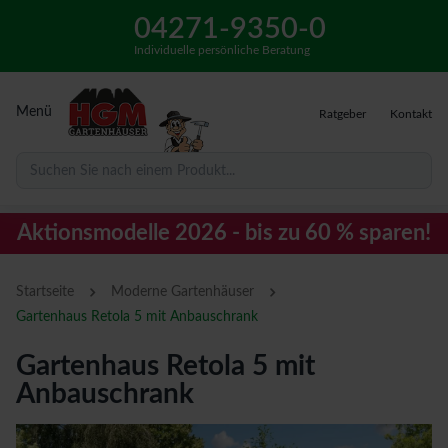
04271-9350-0
Individuelle persönliche Beratung
Menü
Ratgeber
Kontakt
Suchen Sie nach einem Produkt...
Aktionsmodelle 2026 - bis zu 60 % sparen!
›
›
Startseite
Moderne Gartenhäuser
Gartenhaus Retola 5 mit Anbauschrank
Gartenhaus Retola 5 mit
Anbauschrank