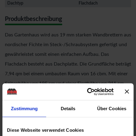
Dachtyp
Flachdach
Produktbeschreibung
Das Gartenhaus wird aus 19 mm starken Wandbrettern aus
nordischer Fichte im Steck-/Schraubsystem gefertigt und
gewährleistet somit einen einfachen Aufbau. Das
Flachdach besteht aus Dachplatte. Die Grundfläche beträgt
7,94 qm bei einem umbauten Raum von 16 cbm. Mit einer
Seitenhöhe von 195 cm und einer Firsthöhe von 211 cm
bietet das Gerätehaus optimale Raumnutzung. Das
Gartenhaus ohne Anbauten hat ein Sockelmaß von 373 cm
Zustimmung
Details
Über Cookies
x 213 cm. Bodenbalken sorgen für den Schutz von unten
und werden unter das Gartenhaus gelegt. Durch die
Diese Webseite verwendet Cookies
Kesseldruckimprägnierung der Bodenbalken sind diese vor