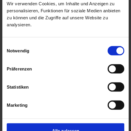
Wir verwenden Cookies, um Inhalte und Anzeigen zu
Witterungseinflüssen und holzzersetzenden Pilzen bereits
personalisieren, Funktionen für soziale Medien anbieten
geschützt. Die praktische und vormontierte Tür sorgt mit
zu können und die Zugriffe auf unsere Website zu
analysieren.
ihren großzügigen Abmessungen und dem
Massivholzrahmen für einen einfachen Zutritt in das
Gartenhaus und sichert den Inhalt nebenbei effektiv vor
Einwilligungsauswahl
Notwendig
unbefugtem Zugriff. Die Verglasung der Lichtausschnitte
sorgt für großzügigen Tageslichteinfall.
Präferenzen
Mehr zu HGM Gartenhäuser
Statistiken
Marketing
Alle zulassen