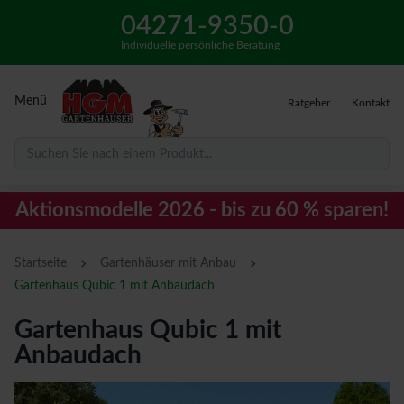
04271-9350-0
Individuelle persönliche Beratung
Menü
Ratgeber
Kontakt
Suchen Sie nach einem Produkt...
Aktionsmodelle 2026 - bis zu 60 % sparen!
›
›
Startseite
Gartenhäuser mit Anbau
Gartenhaus Qubic 1 mit Anbaudach
Gartenhaus Qubic 1 mit
Anbaudach