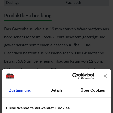
Dachtyp
Flachdach
Produktbeschreibung
Das Gartenhaus wird aus 19 mm starken Wandbrettern aus
nordischer Fichte im Steck-/Schraubsystem gefertigt und
gewährleistet somit einen einfachen Aufbau. Das
Flachdach besteht aus Massivholzdach. Die Grundfläche
beträgt 5,86 qm bei einem umbauten Raum von 12 cbm.
Mit einer Seitenhöhe von 201 cm und einer Firsthöhe von
214 cm bietet das Gerätehaus optimale Raumnutzung. Das
Gartenhaus ohne Anbauten hat ein Sockelmaß von 242 cm
Zustimmung
Details
Über Cookies
x 242 cm. Bodenbalken sorgen für den Schutz von unten
und werden unter das Gartenhaus gelegt. Durch die
Diese Webseite verwendet Cookies
Kesseldruckimprägnierung der Bodenbalken sind diese vor