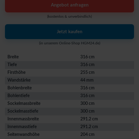
Angebot anfragen
(kostenlos & unverbindlich)
Jetzt kaufen
(in unserem Online-Shop HGM24.de)
Breite
316 cm
Tiefe
316 cm
Firsthöhe
255 cm
Wandstärke
44 mm
Bohlenbreite
316 cm
Bohlentiefe
316 cm
Sockelmassbreite
300 cm
Sockelmasstiefe
300 cm
Innenmassbreite
291.2 cm
Innenmasstiefe
291.2 cm
Seitenwandhöhe
204 cm