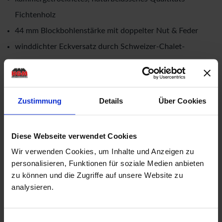
Fichtenholz
44 mm Blockbohlenstärke mit doppelter Nut & Feder
winddichter Eckversatz durch Schweizer-Chalet-
Verbindung
Dachsparren in 60 mm x 160 mm
mit einer Doppeltür in der Vorderfront
Zustimmung
Details
Über Cookies
mit einem seitlichen Einzelfenster
Rahmenaußenmaße der Doppeltür: Breite: 1,73 mtr. x
Diese Webseite verwendet Cookies
Höhe: 1,925 mtr.
Wir verwenden Cookies, um Inhalte und Anzeigen zu
Rahmenaußenmaße des Fensters: Breite: 0,73 mtr. x
personalisieren, Funktionen für soziale Medien anbieten
Höhe: 0,91 mtr.
zu können und die Zugriffe auf unsere Website zu
analysieren.
Tür mit einer niedrigen Metallschwelle (keine
Stolperfalle!)
Einwilligungsauswahl
Drückergarnitur & Profilzylinderschloss für die Tür