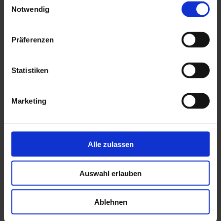
Notwendig
18,5 mm Nut & Feder Holz für Dachbereich
ohne Fussboden & Unterkonstruktion
Präferenzen
mit Echtglaseinsätzen als kostenlose Beigabe
mit einer ausführlichen, deutschen Montageanleitung
Statistiken
Herstellung "Made in Germany"
Marketing
Mehr zu HGM Gartenhäuser
Alle zulassen
Auswahl erlauben
Ablehnen