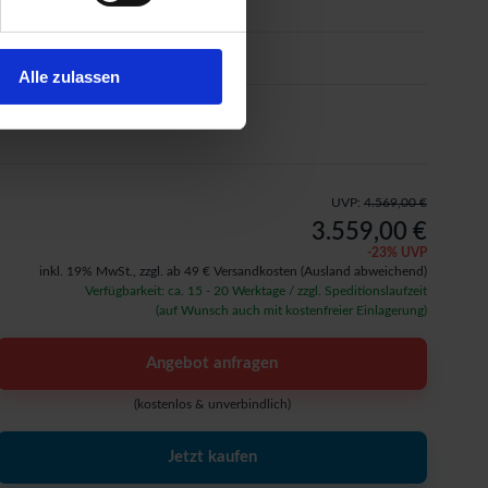
Farbanstrich
Sonderausstattung
Alle zulassen
Aufbauservice
UVP:
4.569,00 €
3.559,00 €
-
23
% UVP
inkl. 19% MwSt.,
zzgl. ab 49 € Versandkosten
(Ausland abweichend)
Verfügbarkeit: ca. 15 - 20 Werktage / zzgl. Speditionslaufzeit
(auf Wunsch auch mit kostenfreier Einlagerung)
Angebot anfragen
(kostenlos & unverbindlich)
Jetzt kaufen