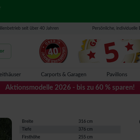
r
lienbetrieb seit über 40 Jahren
Persönliche, individuelle
or
eithäuser
Carports & Garagen
Pavillons
Aktionsmodelle 2026 - bis zu 60 % sparen!
Breite
316 cm
Tiefe
376 cm
Firsthöhe
255 cm