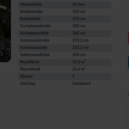
Wandstärke
34 mm
Bohlenbreite
316 cm
Bohlentiefe
376 cm
Sockelmassbreite
300 cm
Sockelmasstiefe
360 cm
Innenmassbreite
293.2 cm
Innenmasstiefe
353.2 cm
/
2
Seitenwandhöhe
204 cm
Nutzfläche
10.3 m²
Rauminhalt
23.4 m³
Räume
1
Dachtyp
Satteldach