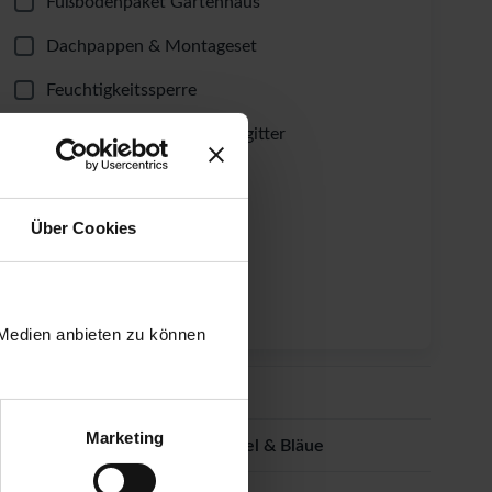
Fußbodenpaket Gartenhaus
Dachpappen & Montageset
Feuchtigkeitssperre
Ungeziefer- & Laubschutzgitter
Dachrinnen-Set
Windsicherung
Über Cookies
Fundament-Winkel
Lüftungsgitter
 Medien anbieten zu können
Dacheindeckung
Marketing
Imprägnierung gegen Schimmel & Bläue