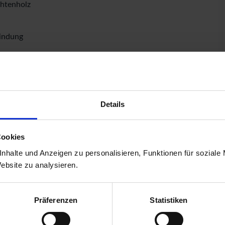
chtenholz
bindung
Höhe: 1,925 mtr.
Details
öhe: 0,91 mtr.
le!)
Cookies
nhalte und Anzeigen zu personalisieren, Funktionen für soziale
Website zu analysieren.
Präferenzen
Statistiken