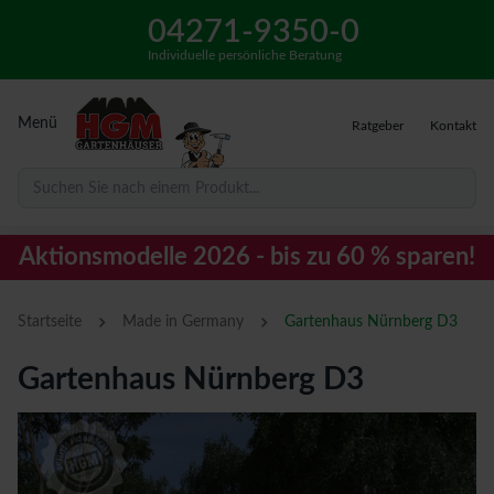
04271-9350-0
Individuelle persönliche Beratung
Menü
Ratgeber
Kontakt
Suchen Sie nach einem Produkt...
Aktionsmodelle 2026 - bis zu 60 % sparen!
›
›
Startseite
Made in Germany
Gartenhaus Nürnberg D3
Gartenhaus Nürnberg D3