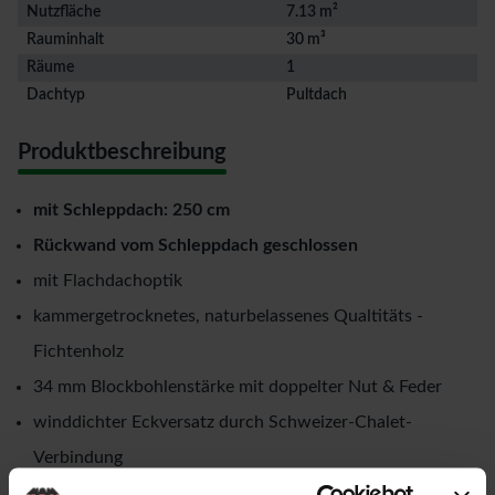
Nutzfläche
7.13 m²
Rauminhalt
30 m³
Räume
1
Dachtyp
Pultdach
Produktbeschreibung
mit Schleppdach: 250 cm
Rückwand vom Schleppdach geschlossen
mit Flachdachoptik
kammergetrocknetes, naturbelassenes Qualtitäts -
Fichtenholz
34 mm Blockbohlenstärke mit doppelter Nut & Feder
winddichter Eckversatz durch Schweizer-Chalet-
Verbindung
Dachsparren in 60 mm x 160 mm