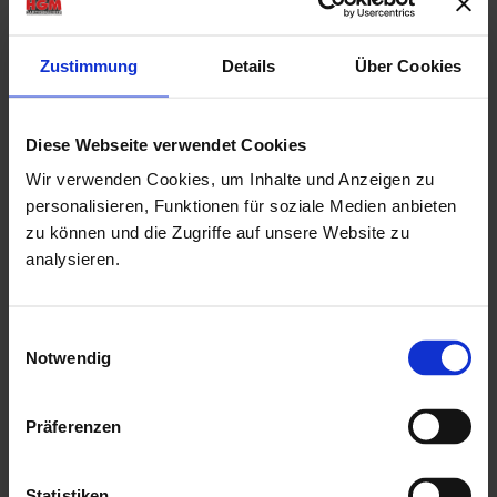
mit einer Milchglas-Doppeltür in der Vorderfront
Zustimmung
Details
Über Cookies
Rahmenaußenmaße der Tür: Breite: 1,73 mtr. x Höhe:
1,925 mtr.
Tür mit einer niedrigen Metallschwelle (keine
Diese Webseite verwendet Cookies
Stolperfalle!)
Wir verwenden Cookies, um Inhalte und Anzeigen zu
personalisieren, Funktionen für soziale Medien anbieten
Drückergarnitur & Profilzylinderschloss für die Tür
zu können und die Zugriffe auf unsere Website zu
18,5 mm Nut & Feder Holz für Dachbereich
analysieren.
ohne Fussboden & Unterkonstruktion
mit einer ausführlichen, deutschen Montageanleitung
Einwilligungsauswahl
Herstellung "Made in Germany"
Notwendig
Mehr zu HGM Gartenhäuser
Präferenzen
Statistiken