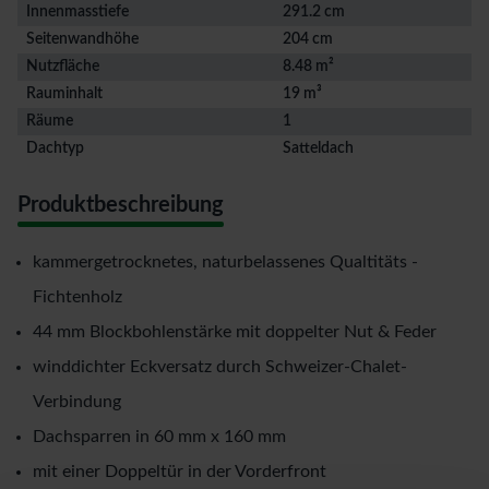
Innenmasstiefe
291.2 cm
Seitenwandhöhe
204 cm
Nutzfläche
8.48 m²
Rauminhalt
19 m³
Räume
1
Dachtyp
Satteldach
Produktbeschreibung
kammergetrocknetes, naturbelassenes Qualtitäts -
Fichtenholz
44 mm Blockbohlenstärke mit doppelter Nut & Feder
winddichter Eckversatz durch Schweizer-Chalet-
Verbindung
Dachsparren in 60 mm x 160 mm
mit einer Doppeltür in der Vorderfront