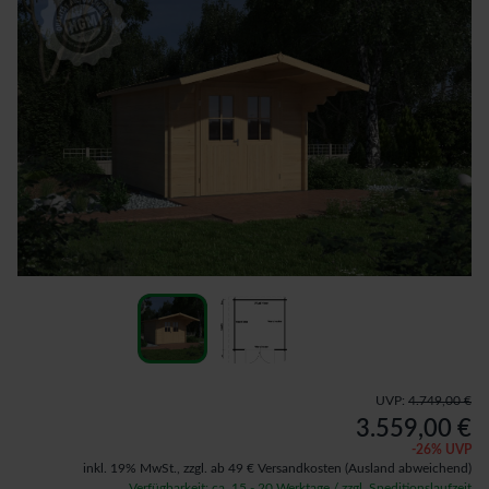
UVP:
4.749,00 €
3.559,00 €
-
26
% UVP
inkl. 19% MwSt.,
zzgl. ab 49 € Versandkosten
(Ausland abweichend)
Verfügbarkeit: ca. 15 - 20 Werktage / zzgl. Speditionslaufzeit