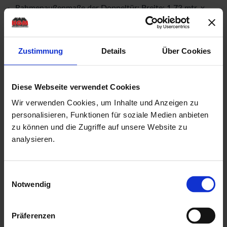
Rahmenaußenmaße der Doppeltür: Breite: 1,73 mtr. x
Höhe: 1,925 mtr.
Doppeltür mit einer
niedrigen Metallschwelle
(keine
Zustimmung
Details
Über Cookies
Stolperfalle!)
Drückergarnitur & Profilzylinderschloss für Doppeltür
Diese Webseite verwendet Cookies
mit aufgesetzten Sprossen in Türen
Wir verwenden Cookies, um Inhalte und Anzeigen zu
18,5 mm Nut & Feder Holz für Dachbereich
personalisieren, Funktionen für soziale Medien anbieten
18,5 mm Nut & Feder Holz für Fussbodenbereich
zu können und die Zugriffe auf unsere Website zu
imprägnierte Unterkonstruktion in 38 mm x 58 mm
analysieren.
mit
Isolierglaseinsätzen & Gummidichtungen
als
kostenlose Beigabe
Einwilligungsauswahl
Notwendig
mit einer ausführlichen, deutschen Montageanleitung
Herstellung "Made in Germany"
Präferenzen