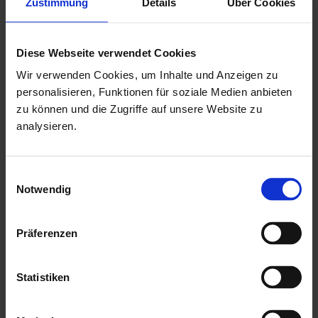
Zustimmung
Details
Über Cookies
Drückergarnitur & Profilzylinderschloss für die Tür
min. 16 mm Nut & Feder Holz für Dachbereich
Diese Webseite verwendet Cookies
ohne Fussboden & Unterkonstruktion
Wir verwenden Cookies, um Inhalte und Anzeigen zu
mit
Isolierglaseinsätzen
als kostenlose Beigabe
personalisieren, Funktionen für soziale Medien anbieten
zu können und die Zugriffe auf unsere Website zu
mit einer Montageanleitung
analysieren.
Mehr zu HGM Gartenhäuser
Einwilligungsauswahl
Notwendig
Präferenzen
Statistiken