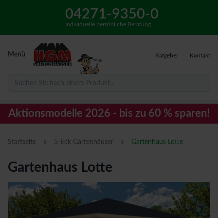
04271-9350-0
Individuelle persönliche Beratung
Menü
Ratgeber
Kontakt
Suchen Sie nach einem Produkt...
Aktionsmodelle 2026 - bis zu 60 % sparen!
›
›
Startseite
5-Eck Gartenhäuser
Gartenhaus Lotte
Gartenhaus Lotte