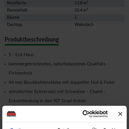
Nutzfläche
13.8 m²
Rauminhalt
35.4 m³
Räume
1
Dachtyp
Walmdach
Produktbeschreibung
5 - Eck Haus
kammergetrocknetes, naturbelassenes Qualitäts -
Fichtenholz
44 mm Blockbohlenstärke mit doppelter Nut & Feder
winddichter Eckversatz mit Schweizer - Chalet -
Eckverbindung in den 90° Grad-Ecken
mit einer Doppeltür und zwei Ausstell - Einzelfenster
Rahmenaußenmaße der Tür: Breite: 1,19 mtr. x Höhe:
1,846 mtr.