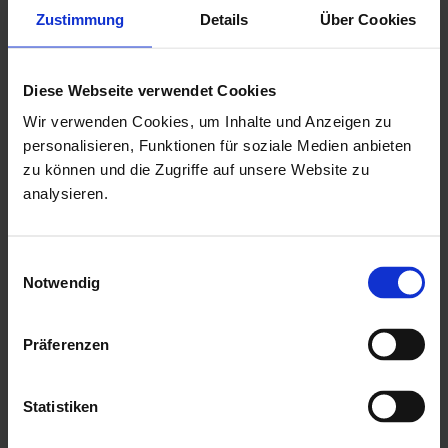
Zustimmung
Details
Über Cookies
0,966 mtr.
Tür mit einer niedrigen Metallschwelle
Diese Webseite verwendet Cookies
Fenster mit Dreh - Kipp - Beschlag
Wir verwenden Cookies, um Inhalte und Anzeigen zu
Drückergarnitur & Profilzylinderschloss für Doppeltür
personalisieren, Funktionen für soziale Medien anbieten
mit aufgesetzten Sprossen in Türen & Fenster
zu können und die Zugriffe auf unsere Website zu
19 mm Nut & Feder Holz für Dachbereich
analysieren.
ohne Fussboden & Unterkonstruktion
mit Isolierglaseinsätzen als kostenlose Beigabe
Einwilligungsauswahl
Notwendig
mit einer ausführlichen, deutschen Montageanleitung
Mehr zu HGM Gartenhäuser
Präferenzen
Statistiken