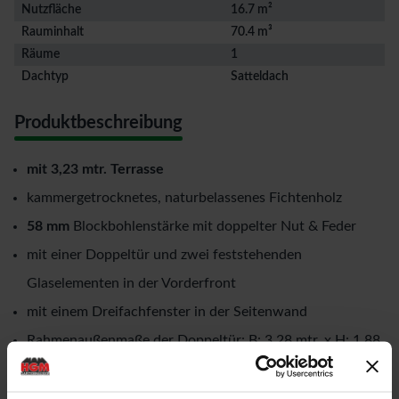
Nutzfläche
16.7 m²
Rauminhalt
70.4 m³
Räume
1
Dachtyp
Satteldach
Produktbeschreibung
mit 3,23 mtr. Terrasse
kammergetrocknetes, naturbelassenes Fichtenholz
58 mm
Blockbohlenstärke mit doppelter Nut & Feder
mit einer Doppeltür und zwei feststehenden
Glaselementen in der Vorderfront
mit einem Dreifachfenster in der Seitenwand
Rahmenaußenmaße der Doppeltür: B: 3,28 mtr. x H: 1,88
mtr.
Rahmenaußenmaße des Fensters: B: 2,126 mtr. x H: