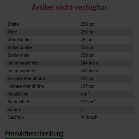
Artikel nicht verfügbar
Breite
250 cm
Tiefe
250 cm
Wandstärke
28 mm
Bohlenbreite
250 cm
Bohlentiefe
250 cm
Innenmassbreite
244.4 cm
Innenmasstiefe
244.4 cm
Vordere Wandhöhe
221 cm
Hintere Wandhöhe
197 cm
Nutzfläche
6 m²
Rauminhalt
12.8 m³
Räume
1
Dachtyp
Pultdach
Produktbeschreibung