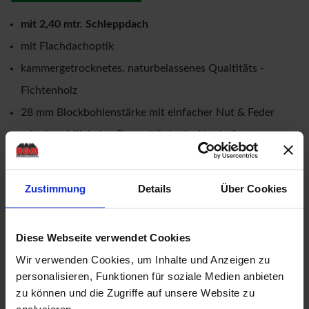
mit 2,40 mtr. Schleppdach
mit Flachdachoptik
kammergetrocknetes, naturbelassenes Qualtitäts -
Fichtenholz
28 mm Blockbohlenstärke mit einfacher Nut & Feder
mit einer Milchglas-Doppeltür in der Vorderfront
Rahmenaußenmaße der Tür: Breite: 1,50 mtr. x Höhe:
1,873 mtr.
Zustimmung
Details
Über Cookies
Türrahmen aus Leimholz mit einer niedrigen Schwelle
(keine Stolperfalle!)
Diese Webseite verwendet Cookies
16 mm Nut & Feder Holz für Dachbereich
Wir verwenden Cookies, um Inhalte und Anzeigen zu
ohne Fussboden & Unterkonstruktion
personalisieren, Funktionen für soziale Medien anbieten
mit Milchglaseinsätzen als kostenlose Beigabe
zu können und die Zugriffe auf unsere Website zu
analysieren.