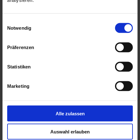
mit einer ausführlichen, deutschen Montageanleitung
inkl. Pfostenträger
Hersteller: Palmako
Einwilligungsauswahl
Notwendig
Mehr zu HGM Gartenhäuser
Präferenzen
Statistiken
Marketing
Alle zulassen
Auswahl erlauben