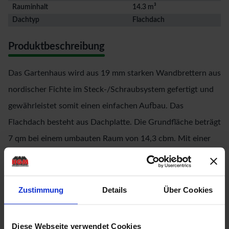
Rauminhalt
14.3 m³
Dachtyp
Flachdach
Produktbeschreibung
Das Gartenhaus wird aus 19 mm starken Wandbrettern aus
nordischer Fichte im Steck-/Schraubsystem gefertigt und
gewährleistet somit einen einfachen Aufbau. Das
Flachdach besteht aus Dachplatte. Die Grundfläche beträgt
7 qm bei einem umbauten Raum von 14,3 cbm. Mit einer
Seitenhöhe von 193.5 cm und einer Firsthöhe von 210 cm
bietet das Gerätehaus optimale Raumnutzung. Das
Gartenhaus ohne Anbauten hat ein Sockelmaß von 298 cm
Zustimmung
Details
Über Cookies
x 242 cm. Bodenbalken sorgen für den Schutz von unten
und werden unter das Gartenhaus gelegt. Durch die
Diese Webseite verwendet Cookies