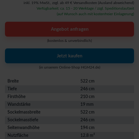
inkl. 19% MwSt.,
zzgl. ab 49 € Versandkosten
(Ausland abweichend)
Verfügbarkeit: ca. 15 - 20 Werktage / zzgl. Speditionslaufzeit
(auf Wunsch auch mit kostenfreier Einlagerung)
Angebot anfragen
(kostenlos & unverbindlich)
Jetzt kaufen
(in unserem Online-Shop HGM24.de)
Breite
522 cm
Tiefe
246 cm
Firsthöhe
210 cm
Wandstärke
19 mm
Sockelmassbreite
522 cm
Sockelmasstiefe
246 cm
Seitenwandhöhe
194 cm
Nutzfläche
12.8 m²