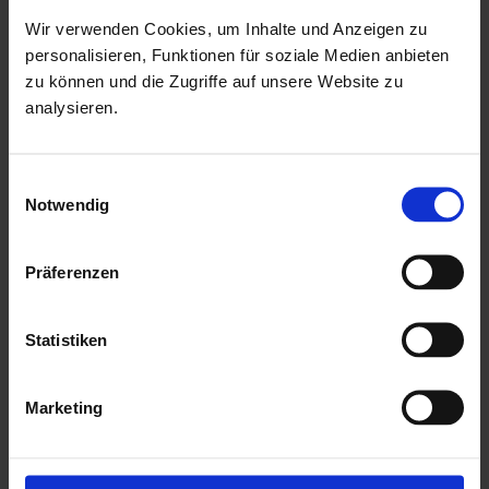
Kesseldruckimprägnierung der Bodenbalken sind diese vor
Wir verwenden Cookies, um Inhalte und Anzeigen zu
Witterungseinflüssen und holzzersetzenden Pilzen bereits
personalisieren, Funktionen für soziale Medien anbieten
zu können und die Zugriffe auf unsere Website zu
geschützt. Die praktische und vormontierte Tür sorgt mit
analysieren.
ihren großzügigen Abmessungen und dem
Massivholzrahmen für einen einfachen Zutritt in das
Einwilligungsauswahl
Gartenhaus und sichert den Inhalt nebenbei effektiv vor
Notwendig
unbefugtem Zugriff. Die Verglasung der Lichtausschnitte
sorgt für großzügigen Tageslichteinfall.
Präferenzen
Mehr zu HGM Gartenhäuser
Statistiken
Marketing