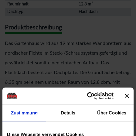
Rauminhalt
12.8 m³
Dachtyp
Flachdach
Produktbeschreibung
Das Gartenhaus wird aus 19 mm starken Wandbrettern aus
nordischer Fichte im Steck-/Schraubsystem gefertigt und
gewährleistet somit einen einfachen Aufbau. Das
Flachdach besteht aus Dachplatte. Die Grundfläche beträgt
6,35 qm bei einem umbauten Raum von 12.8 cbm. Mit
einer Seitenhöhe von 195 cm und einer Firsthöhe von 211
cm bietet das Gerätehaus optimale Raumnutzung. Das
Gartenhaus ohne Anbauten hat ein Sockelmaß von 298 cm
Zustimmung
Details
Über Cookies
x 213 cm. Bodenbalken sorgen für den Schutz von unten
und werden unter das Gartenhaus gelegt. Durch die
Diese Webseite verwendet Cookies