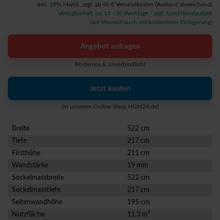
inkl. 19% MwSt.,
zzgl. ab 49 € Versandkosten
(Ausland abweichend)
Verfügbarkeit: ca. 15 - 20 Werktage / zzgl. Speditionslaufzeit
(auf Wunsch auch mit kostenfreier Einlagerung)
Angebot anfragen
(kostenlos & unverbindlich)
Jetzt kaufen
(in unserem Online-Shop HGM24.de)
Breite
522 cm
Tiefe
217 cm
Firsthöhe
211 cm
Wandstärke
19 mm
Sockelmassbreite
522 cm
Sockelmasstiefe
217 cm
Seitenwandhöhe
195 cm
Nutzfläche
11.3 m²