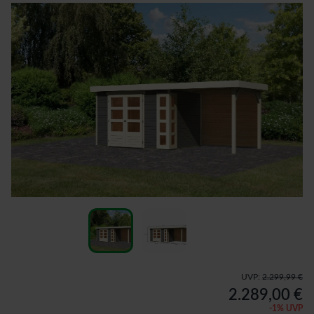
UVP:
2.299,99 €
2.289,00 €
-
1
% UVP