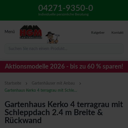
04271-9350-0
Individuelle persönliche Beratung
Menü
Ratgeber
Kontakt
Suchen Sie nach einem Produkt...
Aktionsmodelle 2026 - bis zu 60 % sparen!
›
›
Startseite
Gartenhäuser mit Anbau
Gartenhaus Kerko 4 terragrau mit Schleppdach 2.4 m Breite & Rückwand
Gartenhaus Kerko 4 terragrau mit
Schleppdach 2.4 m Breite &
Rückwand