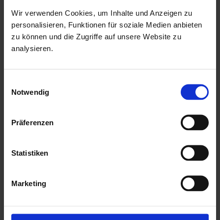
Kesseldruckimprägnierung der Bodenbalken sind diese vor
Wir verwenden Cookies, um Inhalte und Anzeigen zu
Witterungseinflüssen und holzzersetzenden Pilzen bereits
personalisieren, Funktionen für soziale Medien anbieten
zu können und die Zugriffe auf unsere Website zu
geschützt. Die praktische und vormontierte Tür sorgt mit
analysieren.
ihren großzügigen Abmessungen und dem
Massivholzrahmen für einen einfachen Zutritt in das
Einwilligungsauswahl
Gartenhaus und sichert den Inhalt nebenbei effektiv vor
Notwendig
unbefugtem Zugriff. Die Verglasung der Lichtausschnitte
sorgt für großzügigen Tageslichteinfall.
Präferenzen
Mehr zu HGM Gartenhäuser
Statistiken
Marketing